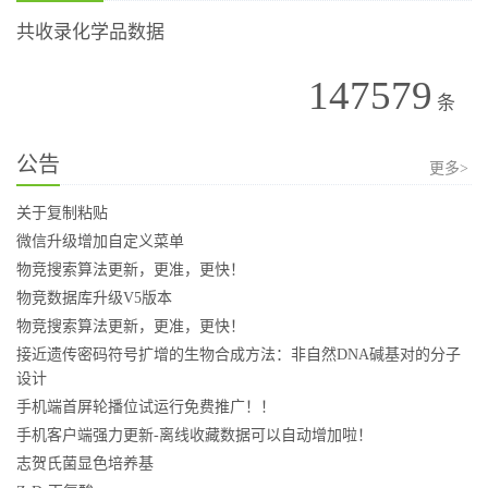
共收录化学品数据
147579
条
公告
更多>
关于复制粘贴
微信升级增加自定义菜单
物竞搜索算法更新，更准，更快！
物竞数据库升级V5版本
物竞搜索算法更新，更准，更快！
接近遗传密码符号扩增的生物合成方法：非自然DNA碱基对的分子
设计
手机端首屏轮播位试运行免费推广！！
手机客户端强力更新-离线收藏数据可以自动增加啦！
志贺氏菌显色培养基