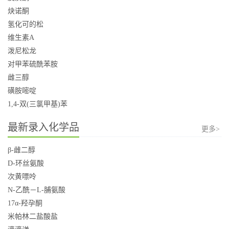
炔诺酮
氢化可的松
维生素A
泼尼松龙
对甲苯硫酰苯胺
雌三醇
磺胺嘧啶
1,4-双(三氯甲基)苯
最新录入化学品
更多>
β-雌二醇
D-环丝氨酸
次黄嘌呤
N-乙酰－L-脯氨酸
17α-羟孕酮
米帕林二盐酸盐