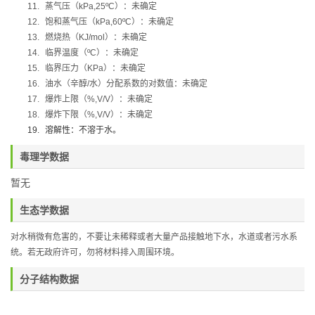
11.
蒸气压（
kPa,25ºC
）：未确定
12.
饱和蒸气压（
kPa,60ºC
）：未确定
13.
燃烧热（
KJ/mol
）：未确定
14.
临界温度（
ºC
）：未确定
15.
临界压力（
KPa
）：未确定
16.
油水（辛醇
/
水）分配系数的对数值：未确定
17.
爆炸上限（
%,V/V
）：未确定
18.
爆炸下限（
%,V/V
）：未确定
19.
溶解性：不溶于水。
毒理学数据
暂无
生态学数据
对水稍微有危害的，不要让未稀释或者大量产品接触地下水，水道或者污水系
统。若无政府许可，勿将材料排入周围环境。
分子结构数据