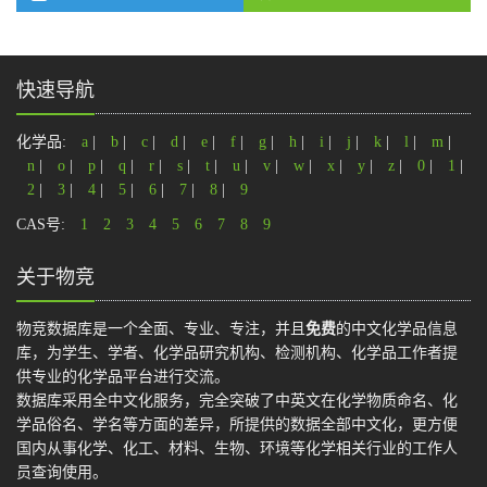
快速导航
化学品:
a
|
b
|
c
|
d
|
e
|
f
|
g
|
h
|
i
|
j
|
k
|
l
|
m
|
n
|
o
|
p
|
q
|
r
|
s
|
t
|
u
|
v
|
w
|
x
|
y
|
z
|
0
|
1
|
2
|
3
|
4
|
5
|
6
|
7
|
8
|
9
CAS号:
1
2
3
4
5
6
7
8
9
关于物竞
物竞数据库是一个全面、专业、专注，并且
免费
的中文化学品信息
库，为学生、学者、化学品研究机构、检测机构、化学品工作者提
供专业的化学品平台进行交流。
数据库采用全中文化服务，完全突破了中英文在化学物质命名、化
学品俗名、学名等方面的差异，所提供的数据全部中文化，更方便
国内从事化学、化工、材料、生物、环境等化学相关行业的工作人
员查询使用。