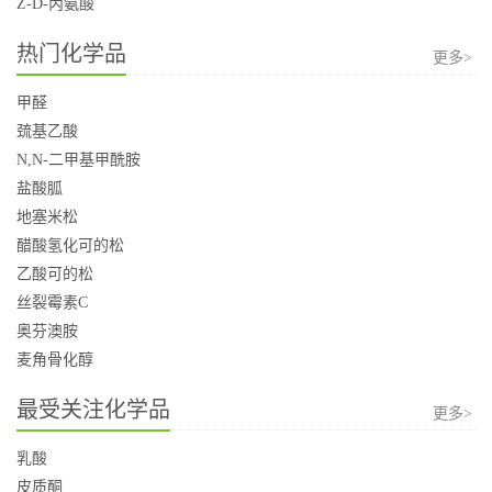
Z-D-丙氨酸
热门化学品
更多>
甲醛
巯基乙酸
N,N-二甲基甲酰胺
盐酸胍
地塞米松
醋酸氢化可的松
乙酸可的松
丝裂霉素C
奥芬澳胺
麦角骨化醇
最受关注化学品
更多>
乳酸
皮质酮