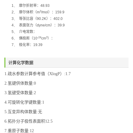
1、
摩尔折射率：
48.93
3
2、
摩尔体积
（
m
/mol
）
：
159.9
3、
等张比容
（
90.2K
）
：
402.0
4、
表面张力
（
dyne/cm
）
：
39.9
5、
介电常数：
-24
3
6、
偶极距
（
10
cm
）
：
7、
极化率：
19.39
计算化学数据
1.疏水参数计算参考值（XlogP）:1.7
2.氢键供体数量:0
3.氢键受体数量:2
4.可旋转化学键数量:1
5.互变异构体数量:无
6.拓扑分子极性表面积12.5
7.重原子数量:12