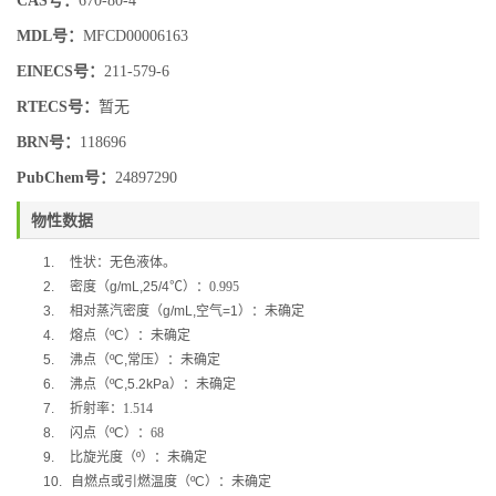
CAS号：
670-80-4
MDL号：
MFCD00006163
EINECS号：
211-579-6
RTECS号：
暂无
BRN号：
118696
PubChem号：
24897290
物性数据
1.
性状：无色液体。
2.
密度（
g/mL,25/4
℃
）：0.995
3.
相对蒸汽密度（
g/mL,
空气
=1
）：未确定
4.
熔点（
ºC
）：未确定
5.
沸点（
ºC,
常压）：未确定
6.
沸点（
ºC,5.2kPa
）：未确定
7.
折射率：1.514
8.
闪点（
ºC
）：68
9.
比旋光度（
º
）：未确定
10.
自燃点或引燃温度（
ºC
）：未确定