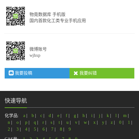
物竟数据库 手机版
国内首款化工类专业手机应用
微博账号
wjhxp
我要投稿
我要纠错
快速导航
化学品:
a
|
b
|
c
|
d
|
e
|
f
|
g
|
h
|
i
|
j
|
k
|
l
|
m
|
n
|
o
|
p
|
q
|
r
|
s
|
t
|
u
|
v
|
w
|
x
|
y
|
z
|
0
|
1
|
2
|
3
|
4
|
5
|
6
|
7
|
8
|
9