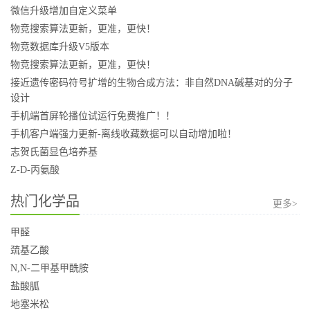
微信升级增加自定义菜单
物竞搜索算法更新，更准，更快！
物竞数据库升级V5版本
物竞搜索算法更新，更准，更快！
接近遗传密码符号扩增的生物合成方法：非自然DNA碱基对的分子
设计
手机端首屏轮播位试运行免费推广！！
手机客户端强力更新-离线收藏数据可以自动增加啦！
志贺氏菌显色培养基
Z-D-丙氨酸
热门化学品
更多>
甲醛
巯基乙酸
N,N-二甲基甲酰胺
盐酸胍
地塞米松