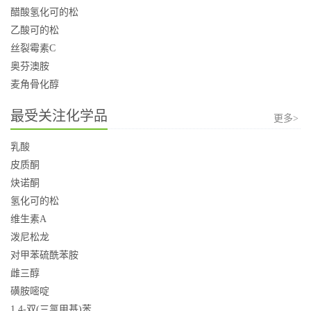
醋酸氢化可的松
乙酸可的松
丝裂霉素C
奥芬澳胺
麦角骨化醇
最受关注化学品
更多>
乳酸
皮质酮
炔诺酮
氢化可的松
维生素A
泼尼松龙
对甲苯硫酰苯胺
雌三醇
磺胺嘧啶
1,4-双(三氯甲基)苯