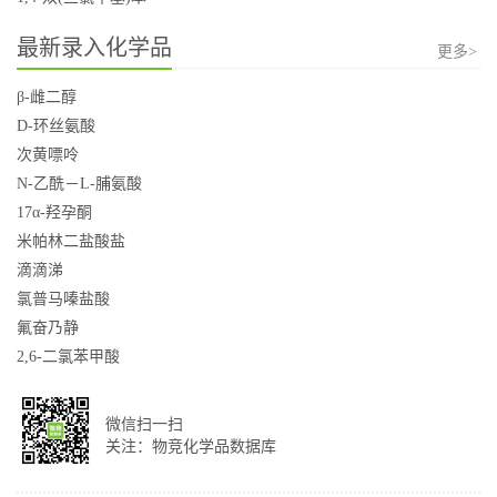
最新录入化学品
更多>
β-雌二醇
D-环丝氨酸
次黄嘌呤
N-乙酰－L-脯氨酸
17α-羟孕酮
米帕林二盐酸盐
滴滴涕
氯普马嗪盐酸
氟奋乃静
2,6-二氯苯甲酸
微信扫一扫
关注：物竞化学品数据库