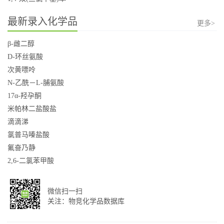
最新录入化学品
更多>
β-雌二醇
D-环丝氨酸
次黄嘌呤
N-乙酰－L-脯氨酸
17α-羟孕酮
米帕林二盐酸盐
滴滴涕
氯普马嗪盐酸
氟奋乃静
2,6-二氯苯甲酸
微信扫一扫
关注：物竞化学品数据库