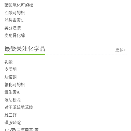
醋酸氢化可的松
乙酸可的松
丝裂霉素C
奥芬澳胺
麦角骨化醇
最受关注化学品
更多>
乳酸
皮质酮
炔诺酮
氢化可的松
维生素A
泼尼松龙
对甲苯硫酰苯胺
雌三醇
磺胺嘧啶
1,4-双(三氯甲基)苯