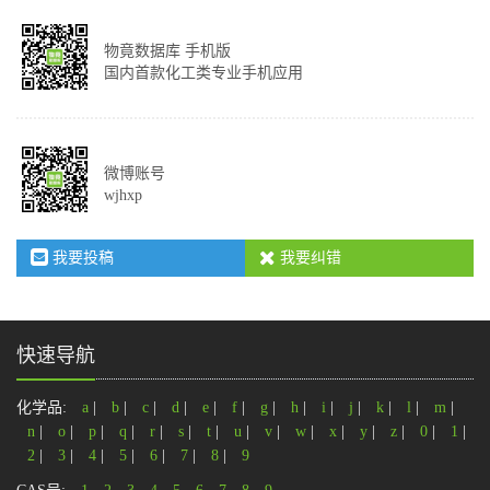
物竟数据库 手机版
国内首款化工类专业手机应用
微博账号
wjhxp
我要投稿
我要纠错
快速导航
化学品:
a
|
b
|
c
|
d
|
e
|
f
|
g
|
h
|
i
|
j
|
k
|
l
|
m
|
n
|
o
|
p
|
q
|
r
|
s
|
t
|
u
|
v
|
w
|
x
|
y
|
z
|
0
|
1
|
2
|
3
|
4
|
5
|
6
|
7
|
8
|
9