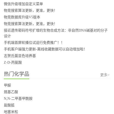
微信升级增加自定义菜单
物竞搜索算法更新，更准，更快！
物竞数据库升级V5版本
物竞搜索算法更新，更准，更快！
接近遗传密码符号扩增的生物合成方法：非自然DNA碱基对的分子
设计
手机端首屏轮播位试运行免费推广！！
手机客户端强力更新-离线收藏数据可以自动增加啦！
志贺氏菌显色培养基
Z-D-丙氨酸
热门化学品
更多>
甲醛
巯基乙酸
N,N-二甲基甲酰胺
盐酸胍
地塞米松