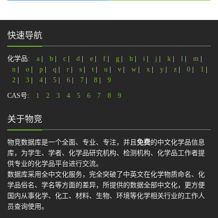
快速导航
化学品:
a
|
b
|
c
|
d
|
e
|
f
|
g
|
h
|
i
|
j
|
k
|
l
|
m
|
n
|
o
|
p
|
q
|
r
|
s
|
t
|
u
|
v
|
w
|
x
|
y
|
z
|
0
|
1
|
2
|
3
|
4
|
5
|
6
|
7
|
8
|
9
CAS号:
1
2
3
4
5
6
7
8
9
关于物竞
物竞数据库是一个全面、专业、专注，并且
免费
的中文化学品信息
库，为学生、学者、化学品研究机构、检测机构、化学品工作者提
供专业的化学品平台进行交流。
数据库采用全中文化服务，完全突破了中英文在化学物质命名、化
学品俗名、学名等方面的差异，所提供的数据全部中文化，更方便
国内从事化学、化工、材料、生物、环境等化学相关行业的工作人
员查询使用。