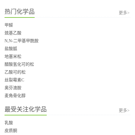
热门化学品
更多>
甲醛
巯基乙酸
N,N-二甲基甲酰胺
盐酸胍
地塞米松
醋酸氢化可的松
乙酸可的松
丝裂霉素C
奥芬澳胺
麦角骨化醇
最受关注化学品
更多>
乳酸
皮质酮