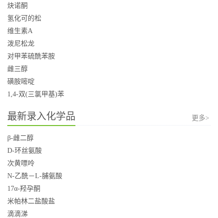
炔诺酮
氢化可的松
维生素A
泼尼松龙
对甲苯硫酰苯胺
雌三醇
磺胺嘧啶
1,4-双(三氯甲基)苯
最新录入化学品
更多>
β-雌二醇
D-环丝氨酸
次黄嘌呤
N-乙酰－L-脯氨酸
17α-羟孕酮
米帕林二盐酸盐
滴滴涕