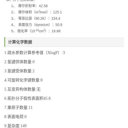
1
、
摩尔折射率：
42.58
3
2
、
摩尔体积（
m
/mol
）：
125.1
3
、
等张比容（
90.2K
）：
334.4
4
、
表面张力（
dyne/cm
）：
50.9
-24
3
5
、
极化率（
10
cm
）：
16.88
计算化学数据
1.疏水参数计算参考值（XlogP）:3
2.氢键供体数量:0
3.氢键受体数量:2
4.可旋转化学键数量:0
5.互变异构体数量:无
6.拓扑分子极性表面积45.8
7.重原子数量:11
8.表面电荷:0
9.复杂度:149