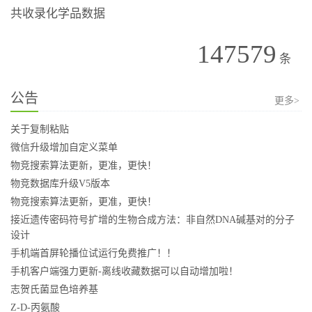
共收录化学品数据
147579
条
公告
更多>
关于复制粘贴
微信升级增加自定义菜单
物竞搜索算法更新，更准，更快！
物竞数据库升级V5版本
物竞搜索算法更新，更准，更快！
接近遗传密码符号扩增的生物合成方法：非自然DNA碱基对的分子
设计
手机端首屏轮播位试运行免费推广！！
手机客户端强力更新-离线收藏数据可以自动增加啦！
志贺氏菌显色培养基
Z-D-丙氨酸