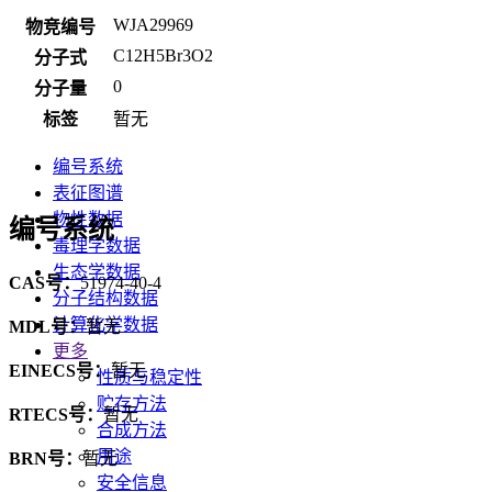
WJA29969
物竞编号
C12H5Br3O2
分子式
0
分子量
标签
暂无
编号系统
表征图谱
物性数据
编号系统
毒理学数据
生态学数据
CAS号：
51974-40-4
分子结构数据
计算化学数据
MDL号：
暂无
更多
EINECS号：
暂无
性质与稳定性
贮存方法
RTECS号：
暂无
合成方法
用途
BRN号：
暂无
安全信息