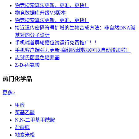
物竞搜索算法更新，更准，更快！
物竞数据库升级V5版本
物竞搜索算法更新，更准，更快！
接近遗传密码符号扩增的生物合成方法：非自然DNA碱
基对的分子设计
手机端首屏轮播位试运行免费推广！！
手机客户端强力更新-离线收藏数据可以自动增加啦！
志贺氏菌显色培养基
Z-D-丙氨酸
热门化学品
更多>
甲醛
巯基乙酸
N,N-二甲基甲酰胺
盐酸胍
地塞米松