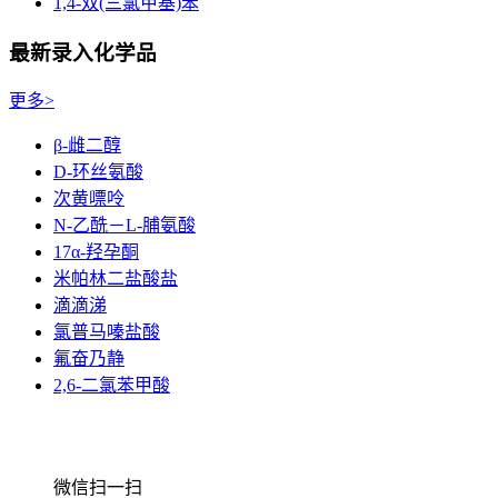
1,4-双(三氯甲基)苯
最新录入化学品
更多>
β-雌二醇
D-环丝氨酸
次黄嘌呤
N-乙酰－L-脯氨酸
17α-羟孕酮
米帕林二盐酸盐
滴滴涕
氯普马嗪盐酸
氟奋乃静
2,6-二氯苯甲酸
微信扫一扫