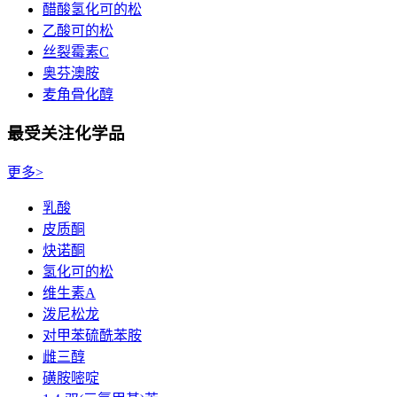
醋酸氢化可的松
乙酸可的松
丝裂霉素C
奥芬澳胺
麦角骨化醇
最受关注化学品
更多>
乳酸
皮质酮
炔诺酮
氢化可的松
维生素A
泼尼松龙
对甲苯硫酰苯胺
雌三醇
磺胺嘧啶