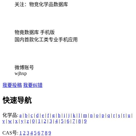
关注：物竞化学品数据库
物竟数据库 手机版
国内首款化工类专业手机应用
微博账号
wjhxp
我要投稿
我要纠错
快速导航
化学品:
a
|
b
|
c
|
d
|
e
|
f
|
g
|
h
|
i
|
j
|
k
|
l
|
m
|
n
|
o
|
p
|
q
|
r
|
s
|
t
|
u
|
v
|
w
|
x
|
y
|
z
|
0
|
1
|
2
|
3
|
4
|
5
|
6
|
7
|
8
|
9
CAS号:
1
2
3
4
5
6
7
8
9