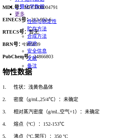
计算化学数据
MDL号：
MFCD00004791
更多
EINECS号：
212-952-6
性质与稳定性
贮存方法
RTECS号：
暂无
合成方法
用途
BRN号：
1905939
安全信息
PubChem号：
24866803
文献
备注
物性数据
1. 性状：浅黄色晶体
2. 密度（g/mL,25/4℃）：未确定
3. 相对蒸汽密度（g/mL,空气=1）：未确定
4. 熔点（ºC）：152-153℃
5. 沸点（ºC,常压）：350 °C