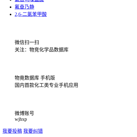
氟奋乃静
2,6-二氯苯甲酸
微信扫一扫
关注：物竞化学品数据库
物竟数据库 手机版
国内首款化工类专业手机应用
微博账号
wjhxp
我要投稿
我要纠错