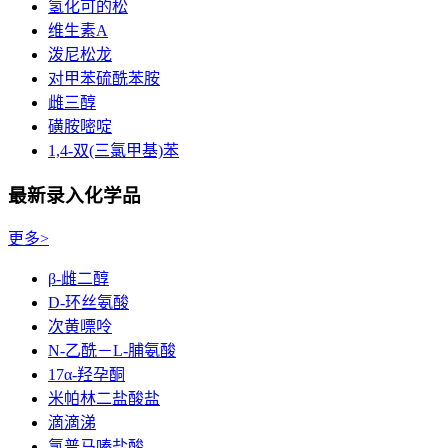
氢化可的松
维生素A
泼尼松龙
对甲苯硫酰苯胺
雌三醇
磺胺嘧啶
1,4-双(三氯甲基)苯
最新录入化学品
更多>
β-雌二醇
D-环丝氨酸
次黄嘌呤
N-乙酰－L-脯氨酸
17α-羟孕酮
米帕林二盐酸盐
滴滴涕
氯普马嗪盐酸