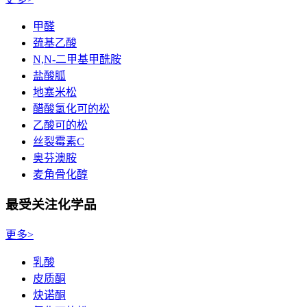
甲醛
巯基乙酸
N,N-二甲基甲酰胺
盐酸胍
地塞米松
醋酸氢化可的松
乙酸可的松
丝裂霉素C
奥芬澳胺
麦角骨化醇
最受关注化学品
更多>
乳酸
皮质酮
炔诺酮