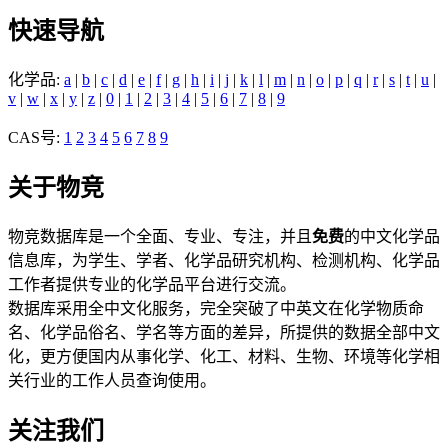
快速导航
化学品:
a
|
b
|
c
|
d
|
e
|
f
|
g
|
h
|
i
|
j
|
k
|
l
|
m
|
n
|
o
|
p
|
q
|
r
|
s
|
t
|
u
|
v
|
w
|
x
|
y
|
z
|
0
|
1
|
2
|
3
|
4
|
5
|
6
|
7
|
8
|
9
CAS号:
1
2
3
4
5
6
7
8
9
关于物竞
物竞数据库是一个全面、专业、专注，并且
免费
的中文化学品
信息库，为学生、学者、化学品研究机构、检测机构、化学品
工作者提供专业的化学品平台进行交流。
数据库采用全中文化服务，完全突破了中英文在化学物质命
名、化学品俗名、学名等方面的差异，所提供的数据全部中文
化，更方便国内从事化学、化工、材料、生物、环境等化学相
关行业的工作人员查询使用。
关注我们