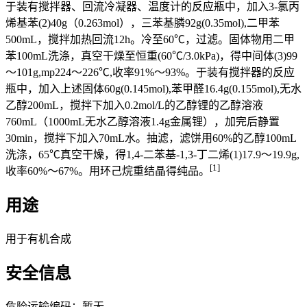
于装有搅拌器、回流冷凝器、温度计的反应瓶中，加入3-氯丙
烯基苯(2)40g（0.263mol），三苯基膦92g(0.35mol),二甲苯
500mL，搅拌加热回流12h。冷至60℃，过滤。固体物用二甲
苯100mL洗涤，真空干燥至恒重(60℃/3.0kPa)，得中间体(3)99
～101g,mp224～226℃,收率91%～93%。于装有搅拌器的反应
瓶中，加入上述固体60g(0.145mol),苯甲醛16.4g(0.155mol),无水
乙醇200mL，搅拌下加入0.2mol/L的乙醇锂的乙醇溶液
760mL（1000mL无水乙醇溶液1.4g金属锂），加完后静置
30min，搅拌下加入70mL水。抽滤，滤饼用60%的乙醇100mL
洗涤，65℃真空干燥，得1,4-二苯基-1,3-丁二烯(1)17.9～19.9g,
[1]
收率60%～67%。用环己烷重结晶得纯品。
用途
用于有机合成
安全信息
危险运输编码：暂无