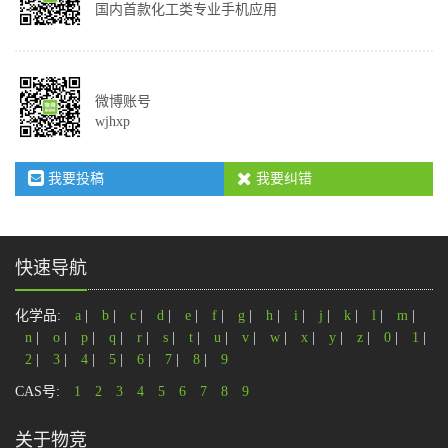
国内首款化工类专业手机应用
微博账号
wjhxp
我要投稿
我要纠错
快速导航
化学品:
a
|
b
|
c
|
d
|
e
|
f
|
g
|
h
|
i
|
j
|
k
|
l
|
m
|
n
|
o
|
p
|
q
|
r
|
s
|
t
|
u
|
v
|
w
|
x
|
y
|
z
|
0
|
1
|
2
|
3
|
4
|
5
|
6
|
7
|
8
|
9
CAS号:
1
2
3
4
5
6
7
8
9
关于物竞