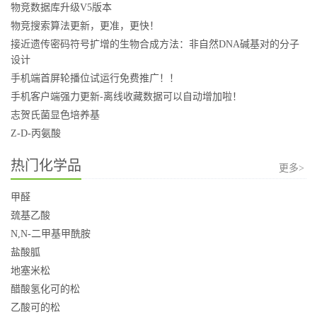
物竞数据库升级V5版本
物竞搜索算法更新，更准，更快！
接近遗传密码符号扩增的生物合成方法：非自然DNA碱基对的分子
设计
手机端首屏轮播位试运行免费推广！！
手机客户端强力更新-离线收藏数据可以自动增加啦！
志贺氏菌显色培养基
Z-D-丙氨酸
热门化学品
更多>
甲醛
巯基乙酸
N,N-二甲基甲酰胺
盐酸胍
地塞米松
醋酸氢化可的松
乙酸可的松