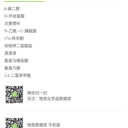
β-雌二醇
D-环丝氨酸
次黄嘌呤
N-乙酰－L-脯氨酸
17α-羟孕酮
米帕林二盐酸盐
滴滴涕
氯普马嗪盐酸
氟奋乃静
2,6-二氯苯甲酸
微信扫一扫
关注：物竞化学品数据库
物竟数据库 手机版