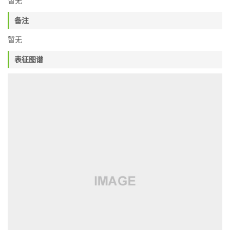
暂无
备注
暂无
表征图谱