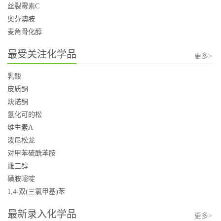
丝裂霉素C
奥芬澳胺
麦角骨化醇
最受关注化学品
更多>
乳酸
皮质酮
炔诺酮
氢化可的松
维生素A
泼尼松龙
对甲苯硫酰苯胺
雌三醇
磺胺嘧啶
1,4-双(三氯甲基)苯
最新录入化学品
更多>