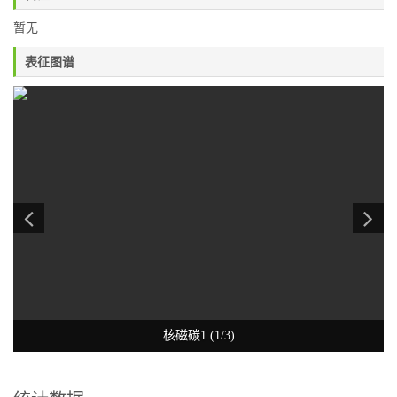
暂无
表征图谱
核磁碳1 (1/3)