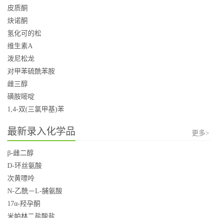
皮质酮
炔诺酮
氢化可的松
维生素A
泼尼松龙
对甲苯硫酰苯胺
雌三醇
磺胺嘧啶
1,4-双(三氯甲基)苯
最新录入化学品
更多>
β-雌二醇
D-环丝氨酸
次黄嘌呤
N-乙酰－L-脯氨酸
17α-羟孕酮
米帕林二盐酸盐