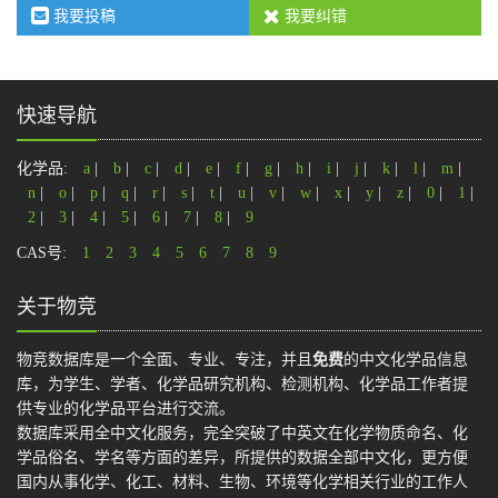
我要投稿
我要纠错
快速导航
化学品:
a
|
b
|
c
|
d
|
e
|
f
|
g
|
h
|
i
|
j
|
k
|
l
|
m
|
n
|
o
|
p
|
q
|
r
|
s
|
t
|
u
|
v
|
w
|
x
|
y
|
z
|
0
|
1
|
2
|
3
|
4
|
5
|
6
|
7
|
8
|
9
CAS号:
1
2
3
4
5
6
7
8
9
关于物竞
物竞数据库是一个全面、专业、专注，并且
免费
的中文化学品信息
库，为学生、学者、化学品研究机构、检测机构、化学品工作者提
供专业的化学品平台进行交流。
数据库采用全中文化服务，完全突破了中英文在化学物质命名、化
学品俗名、学名等方面的差异，所提供的数据全部中文化，更方便
国内从事化学、化工、材料、生物、环境等化学相关行业的工作人