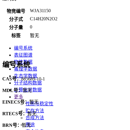
WJA31150
物竞编号
C14H20N2O2
分子式
0
分子量
标签
暂无
编号系统
表征图谱
物性数据
编号系统
毒理学数据
生态学数据
CAS号：
885689-10-1
分子结构数据
计算化学数据
MDL号：
暂无
更多
EINECS号：
暂无
性质与稳定性
贮存方法
RTECS号：
暂无
合成方法
用途
BRN号：
暂无