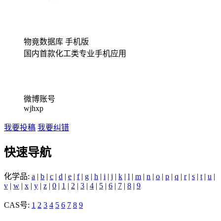
物竟数据库 手机版
国内首款化工类专业手机应用
微博账号
wjhxp
我要投稿
我要纠错
快速导航
化学品:
a
|
b
|
c
|
d
|
e
|
f
|
g
|
h
|
i
|
j
|
k
|
l
|
m
|
n
|
o
|
p
|
q
|
r
|
s
|
t
|
u
|
v
|
w
|
x
|
y
|
z
|
0
|
1
|
2
|
3
|
4
|
5
|
6
|
7
|
8
|
9
CAS号:
1
2
3
4
5
6
7
8
9