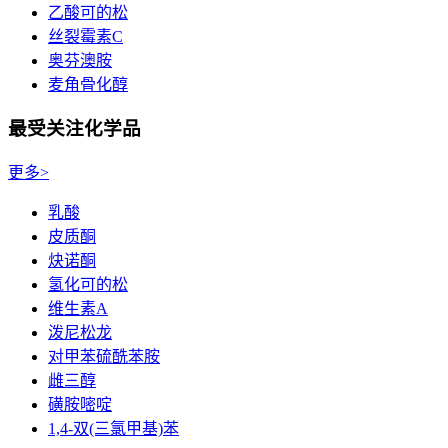
乙酸可的松
丝裂霉素C
奥芬澳胺
麦角骨化醇
最受关注化学品
更多>
乳酸
皮质酮
炔诺酮
氢化可的松
维生素A
泼尼松龙
对甲苯硫酰苯胺
雌三醇
磺胺嘧啶
1,4-双(三氯甲基)苯