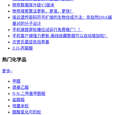
物竞数据库升级V5版本
物竞搜索算法更新，更准，更快！
接近遗传密码符号扩增的生物合成方法：非自然DNA碱
基对的分子设计
手机端首屏轮播位试运行免费推广！！
手机客户端强力更新-离线收藏数据可以自动增加啦！
志贺氏菌显色培养基
Z-D-丙氨酸
热门化学品
更多>
甲醛
巯基乙酸
N,N-二甲基甲酰胺
盐酸胍
地塞米松
醋酸氢化可的松