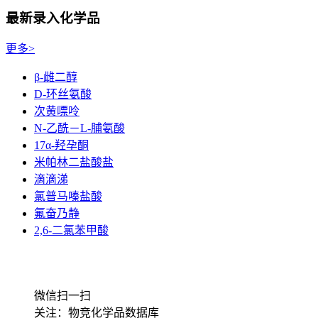
最新录入化学品
更多>
β-雌二醇
D-环丝氨酸
次黄嘌呤
N-乙酰－L-脯氨酸
17α-羟孕酮
米帕林二盐酸盐
滴滴涕
氯普马嗪盐酸
氟奋乃静
2,6-二氯苯甲酸
微信扫一扫
关注：物竞化学品数据库