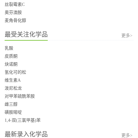
丝裂霉素C
奥芬澳胺
麦角骨化醇
最受关注化学品
更多>
乳酸
皮质酮
炔诺酮
氢化可的松
维生素A
泼尼松龙
对甲苯硫酰苯胺
雌三醇
磺胺嘧啶
1,4-双(三氯甲基)苯
最新录入化学品
更多>