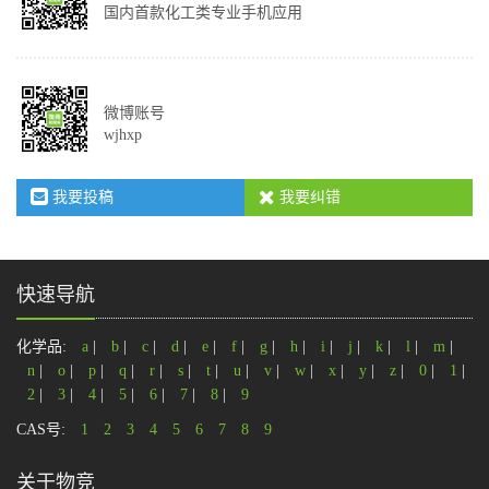
国内首款化工类专业手机应用
微博账号
wjhxp
我要投稿
我要纠错
快速导航
化学品:
a
|
b
|
c
|
d
|
e
|
f
|
g
|
h
|
i
|
j
|
k
|
l
|
m
|
n
|
o
|
p
|
q
|
r
|
s
|
t
|
u
|
v
|
w
|
x
|
y
|
z
|
0
|
1
|
2
|
3
|
4
|
5
|
6
|
7
|
8
|
9
CAS号:
1
2
3
4
5
6
7
8
9
关于物竞