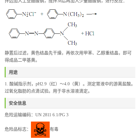
拌边加入工业醋酸钠，搅拌3h后再加入少量醋酸钠，进行反应：
静置后过滤，黄色结晶先干燥，再依次用甲苯、乙醇重结晶，即可
得成品二甲基黄。
用途
1. 酸碱指示剂，pH2.9（红）～4.0（黄）。测定胃液中的游离盐酸。
用于非水溶液滴定。
过氧化脂肪的点滴试验。
安全信息
危险运输编码：UN 2811 6.1/PG 3
危险品标志：
有毒