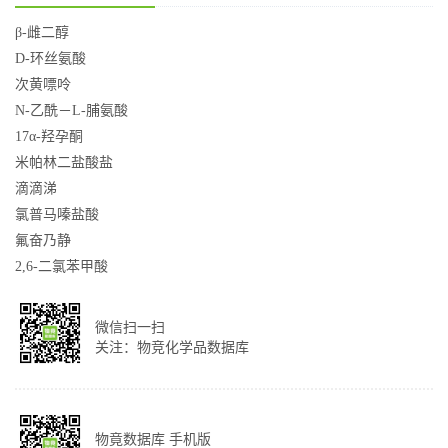
β-雌二醇
D-环丝氨酸
次黄嘌呤
N-乙酰－L-脯氨酸
17α-羟孕酮
米帕林二盐酸盐
滴滴涕
氯普马嗪盐酸
氟奋乃静
2,6-二氯苯甲酸
微信扫一扫
关注：物竞化学品数据库
物竟数据库 手机版