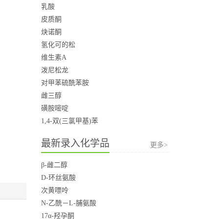
乳酸
皮质酮
炔诺酮
氢化可的松
维生素A
泼尼松龙
对甲苯硫酰苯胺
雌三醇
磺胺嘧啶
1,4-双(三氯甲基)苯
最新录入化学品
更多>
β-雌二醇
D-环丝氨酸
次黄嘌呤
N-乙酰－L-脯氨酸
17α-羟孕酮