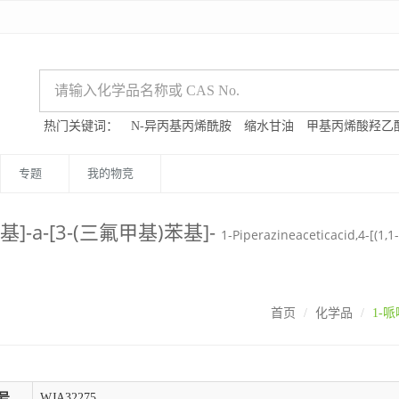
热门关键词：
N-异丙基丙烯酰胺
缩水甘油
甲基丙烯酸羟乙
专题
我的物竞
基]-a-[3-(三氟甲基)苯基]-
1-Piperazineaceticacid,4-[(1,1
首页
化学品
1-哌
号
WJA32275