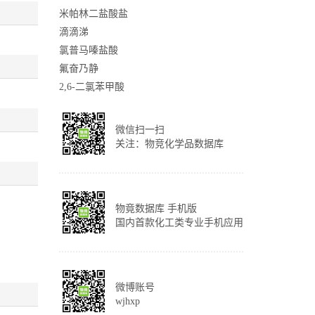
米帕林二盐酸盐
滴滴涕
氯普马嗪盐酸
氟奋乃静
2,6-二氯苯甲酸
微信扫一扫
关注：物竞化学品数据库
物竟数据库 手机版
国内首款化工类专业手机应用
微博账号
wjhxp