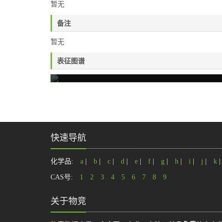
暂无
备注
暂无
表征图谱
快速导航
化学品:
a
|
b
|
c
|
d
|
e
|
f
|
g
|
h
|
i
|
j
|
k
CAS号:
1
2
3
4
5
6
7
8
9
关于物竞