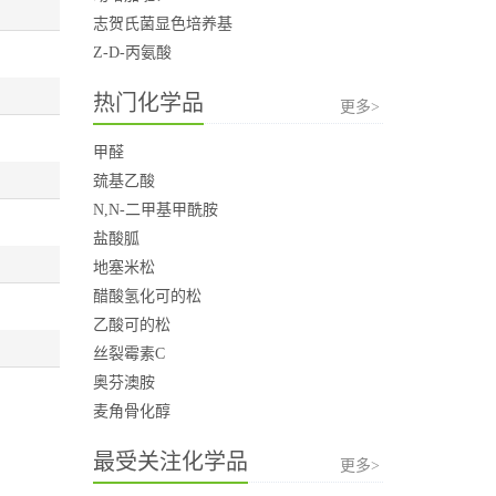
志贺氏菌显色培养基
Z-D-丙氨酸
热门化学品
更多>
甲醛
巯基乙酸
N,N-二甲基甲酰胺
盐酸胍
地塞米松
醋酸氢化可的松
乙酸可的松
丝裂霉素C
奥芬澳胺
麦角骨化醇
最受关注化学品
更多>