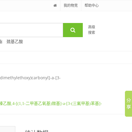
我的物竞
帮助中心
高级
搜索
酯
巯基乙酸
-dimethylethoxy)carbonyl]-a-[3-
嗪乙酸,4-[(1,1-二甲基乙氧基)羰基]-a-[3-(三氟甲基)苯基]-