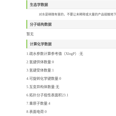
生态学数据
对水是稍微有害的，不要让未稀释或大量的产品接触地
分子结构数据
暂无
计算化学数据
1.疏水参数计算参考值（XlogP）:无
2.氢键供体数量:0
3.氢键受体数量:1
4.可旋转化学键数量:0
5.互变异构体数量:无
6.拓扑分子极性表面积23.1
7.重原子数量:4
8.表面电荷:0