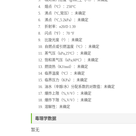
3.
相对蒸汽密度（
g/mL,
空气
=1
）：未确定
4.
熔点（
ºC
）：
250°C
5.
沸点（
ºC,
常压）：未确定
6.
沸点（
ºC,5.2kPa
）：未确定
7.
折射率：
n
20/D
1.39
8.
闪点（
ºF
）：
70 °F
9.
比旋光度（
º
）：未确定
10.
自燃点或引燃温度（
ºC
）：未确定
11.
蒸气压（
kPa,25ºC
）：未确定
12.
饱和蒸气压（
kPa,60ºC
）：未确定
13.
燃烧热（
KJ/mol
）：未确定
14.
临界温度（
ºC
）：未确定
15.
临界压力（
KPa
）：未确定
16.
油水（辛醇
/
水）分配系数的对数值：未确定
17.
爆炸上限（
%,V/V
）：未确定
18.
爆炸下限（
%,V/V
）：未确定
19.
溶解性：未确定
毒理学数据
暂无