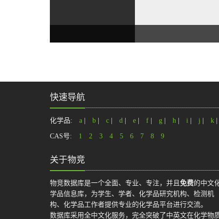
快速导航
化学品:
a
|
b
|
c
|
d
|
e
|
f
|
g
|
h
|
i
|
j
|
k
CAS号:
1
2
3
4
5
6
7
8
9
关于物竞
物竞数据库是一个全面、专业、专注，并且
免费
的中文
学品信息库，为学生、学者、化学品研究机构、检测机
构、化学品工作者提供专业的化学品平台进行交流。
数据库采用全中文化服务，完全突破了中英文在化学物