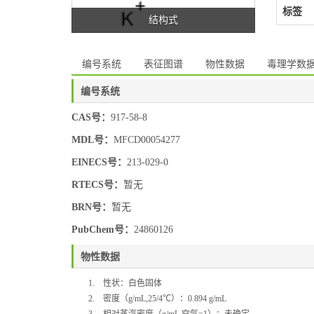
标签
结构式
编号系统
表征图谱
物性数据
毒理学数
编号系统
CAS号：
917-58-8
MDL号：
MFCD00054277
EINECS号：
213-029-0
RTECS号：
暂无
BRN号：
暂无
PubChem号：
24860126
物性数据
1.
性状：
白色固体
2.
密度（
g/mL,25/4
℃
）：
0.894 g/mL