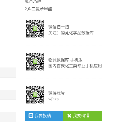
氟奋乃静
2,6-二氯苯甲酸
微信扫一扫
关注：物竞化学品数据库
物竟数据库 手机版
国内首款化工类专业手机应用
微博账号
wjhxp
我要投稿
我要纠错