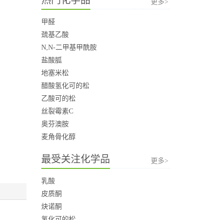
更多>
甲醛
巯基乙酸
N,N-二甲基甲酰胺
盐酸胍
地塞米松
醋酸氢化可的松
乙酸可的松
丝裂霉素C
奥芬澳胺
麦角骨化醇
最受关注化学品
更多>
乳酸
皮质酮
炔诺酮
氢化可的松