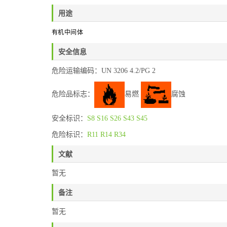
用途
有机中间体
安全信息
危险运输编码：UN 3206 4.2/PG 2
危险品标志：
易燃
腐蚀
安全标识：
S8
S16
S26
S43
S45
危险标识：
R11
R14
R34
文献
暂无
备注
暂无