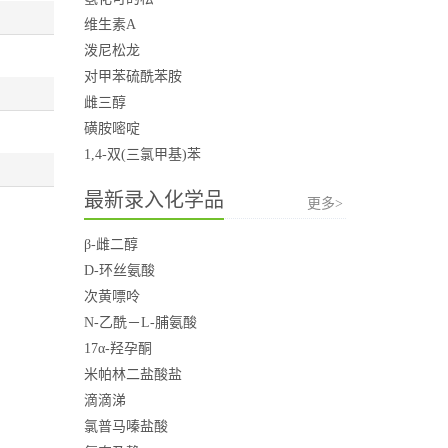
维生素A
泼尼松龙
对甲苯硫酰苯胺
雌三醇
磺胺嘧啶
1,4-双(三氯甲基)苯
最新录入化学品
更多>
β-雌二醇
D-环丝氨酸
次黄嘌呤
N-乙酰－L-脯氨酸
17α-羟孕酮
米帕林二盐酸盐
滴滴涕
氯普马嗪盐酸