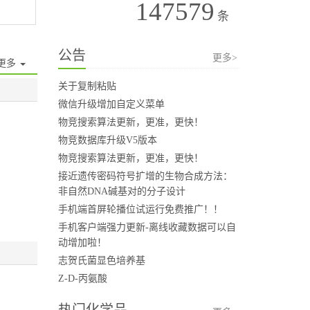
147579
条
公告
更多>
更多
关于复制粘贴
微信升级增加自定义菜单
物竞搜索算法更新，更准，更快！
物竞数据库升级V5版本
物竞搜索算法更新，更准，更快！
接近遗传密码符号扩增的生物合成方法：
非自然DNA碱基对的分子设计
手机端首屏轮播位试运行免费推广！！
手机客户端强力更新-离线收藏数据可以自
动增加啦！
志贺氏菌显色培养基
Z-D-丙氨酸
热门化学品