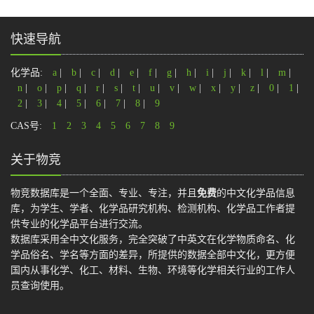
快速导航
化学品:
a
|
b
|
c
|
d
|
e
|
f
|
g
|
h
|
i
|
j
|
k
|
l
|
m
|
n
|
o
|
p
|
q
|
r
|
s
|
t
|
u
|
v
|
w
|
x
|
y
|
z
|
0
|
1
|
2
|
3
|
4
|
5
|
6
|
7
|
8
|
9
CAS号:
1
2
3
4
5
6
7
8
9
关于物竞
物竞数据库是一个全面、专业、专注，并且
免费
的中文化学品信息
库，为学生、学者、化学品研究机构、检测机构、化学品工作者提
供专业的化学品平台进行交流。
数据库采用全中文化服务，完全突破了中英文在化学物质命名、化
学品俗名、学名等方面的差异，所提供的数据全部中文化，更方便
国内从事化学、化工、材料、生物、环境等化学相关行业的工作人
员查询使用。