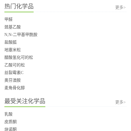
热门化学品
更多>
甲醛
巯基乙酸
N,N-二甲基甲酰胺
盐酸胍
地塞米松
醋酸氢化可的松
乙酸可的松
丝裂霉素C
奥芬澳胺
麦角骨化醇
最受关注化学品
更多>
乳酸
皮质酮
炔诺酮