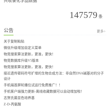
共收录化学品数据
147579
条
公告
更多>
关于复制粘贴
微信升级增加自定义菜单
物竞搜索算法更新，更准，更快！
物竞数据库升级V5版本
物竞搜索算法更新，更准，更快！
接近遗传密码符号扩增的生物合成方法：非自然DNA碱基对的分子
设计
手机端首屏轮播位试运行免费推广！！
手机客户端强力更新-离线收藏数据可以自动增加啦！
志贺氏菌显色培养基
Z-D-丙氨酸