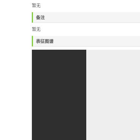
暂无
备注
暂无
表征图谱