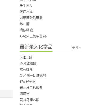
维生素A
泼尼松龙
对甲苯硫酰苯胺
雌三醇
磺胺嘧啶
1,4-双(三氯甲基)苯
最新录入化学品
更多>
β-雌二醇
D-环丝氨酸
次黄嘌呤
N-乙酰－L-脯氨酸
17α-羟孕酮
米帕林二盐酸盐
滴滴涕
氯普马嗪盐酸