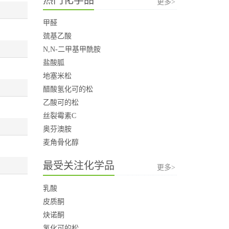
更多>
甲醛
巯基乙酸
N,N-二甲基甲酰胺
盐酸胍
地塞米松
醋酸氢化可的松
乙酸可的松
丝裂霉素C
奥芬澳胺
麦角骨化醇
最受关注化学品
更多>
乳酸
皮质酮
炔诺酮
氢化可的松