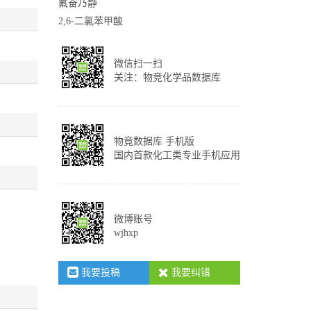
氟奋乃静
2,6-二氯苯甲酸
微信扫一扫
关注：物竞化学品数据库
物竟数据库 手机版
国内首款化工类专业手机应用
微博账号
wjhxp
我要投稿
我要纠错