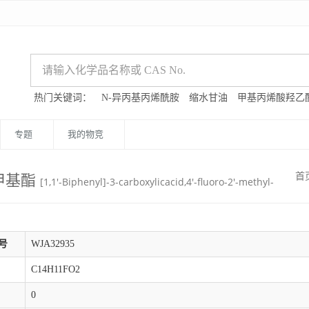
热门关键词：
N-异丙基丙烯酰胺
缩水甘油
甲基丙烯酸羟乙
专题
我的物竞
-,甲基酯
首
[1,1'-Biphenyl]-3-carboxylicacid,4'-fluoro-2'-methyl-
号
WJA32935
C14H11FO2
0