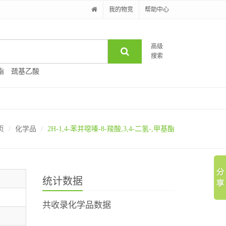
我的物竞
帮助中心
高级
搜索
酯
巯基乙酸
页
化学品
2H-1,4-苯并噁嗪-8-羧酸,3,4-二氢-,甲基酯
统计数据
共收录化学品数据