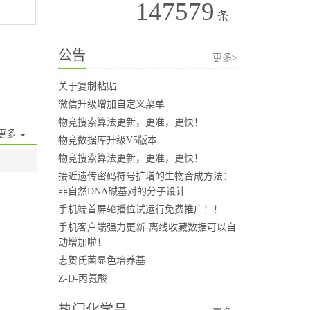
147579
条
公告
更多>
关于复制粘贴
微信升级增加自定义菜单
物竞搜索算法更新，更准，更快！
更多
物竞数据库升级V5版本
物竞搜索算法更新，更准，更快！
接近遗传密码符号扩增的生物合成方法：
非自然DNA碱基对的分子设计
手机端首屏轮播位试运行免费推广！！
手机客户端强力更新-离线收藏数据可以自
动增加啦！
志贺氏菌显色培养基
Z-D-丙氨酸
热门化学品