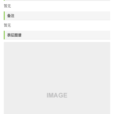
暂无
备注
暂无
表征图谱