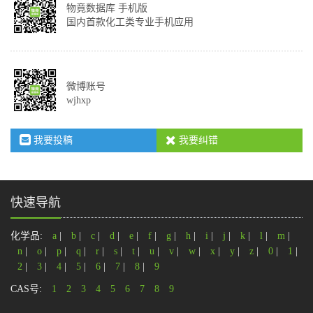
物竟数据库 手机版
国内首款化工类专业手机应用
微博账号
wjhxp
我要投稿
我要纠错
快速导航
化学品:
a
|
b
|
c
|
d
|
e
|
f
|
g
|
h
|
i
|
j
|
k
|
l
|
m
|
n
|
o
|
p
|
q
|
r
|
s
|
t
|
u
|
v
|
w
|
x
|
y
|
z
|
0
|
1
|
2
|
3
|
4
|
5
|
6
|
7
|
8
|
9
CAS号:
1
2
3
4
5
6
7
8
9