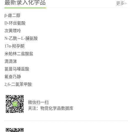
最新录入化学品
更多>
β-雌二醇
D-环丝氨酸
次黄嘌呤
N-乙酰－L-脯氨酸
17α-羟孕酮
米帕林二盐酸盐
滴滴涕
氯普马嗪盐酸
氟奋乃静
2,6-二氯苯甲酸
微信扫一扫
关注：物竞化学品数据库