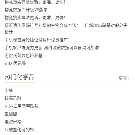
物竞搜索算法更新，更准，更快！
物竞数据库升级V5版本
物竞搜索算法更新，更准，更快！
接近遗传密码符号扩增的生物合成方法：非自然DNA碱基对的分子
设计
手机端首屏轮播位试运行免费推广！！
手机客户端强力更新-离线收藏数据可以自动增加啦！
志贺氏菌显色培养基
Z-D-丙氨酸
热门化学品
更多>
甲醛
巯基乙酸
N,N-二甲基甲酰胺
盐酸胍
地塞米松
醋酸氢化可的松