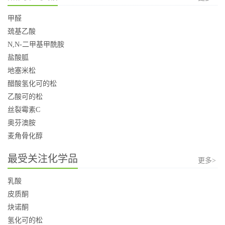
甲醛
巯基乙酸
N,N-二甲基甲酰胺
盐酸胍
地塞米松
醋酸氢化可的松
乙酸可的松
丝裂霉素C
奥芬澳胺
麦角骨化醇
最受关注化学品
更多>
乳酸
皮质酮
炔诺酮
氢化可的松