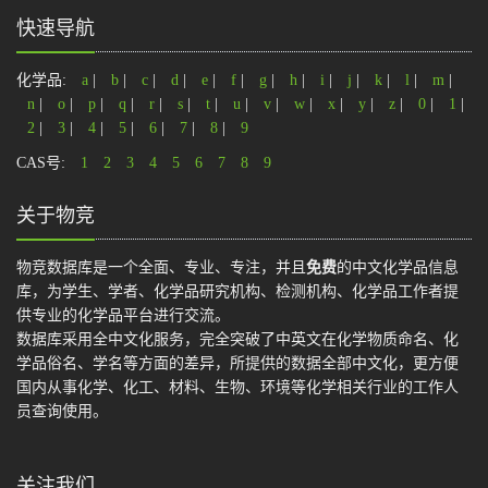
快速导航
化学品:
a
|
b
|
c
|
d
|
e
|
f
|
g
|
h
|
i
|
j
|
k
|
l
|
m
|
n
|
o
|
p
|
q
|
r
|
s
|
t
|
u
|
v
|
w
|
x
|
y
|
z
|
0
|
1
|
2
|
3
|
4
|
5
|
6
|
7
|
8
|
9
CAS号:
1
2
3
4
5
6
7
8
9
关于物竞
物竞数据库是一个全面、专业、专注，并且
免费
的中文化学品信息
库，为学生、学者、化学品研究机构、检测机构、化学品工作者提
供专业的化学品平台进行交流。
数据库采用全中文化服务，完全突破了中英文在化学物质命名、化
学品俗名、学名等方面的差异，所提供的数据全部中文化，更方便
国内从事化学、化工、材料、生物、环境等化学相关行业的工作人
员查询使用。
关注我们