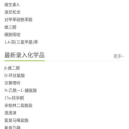
维生素A
泼尼松龙
对甲苯硫酰苯胺
雌三醇
磺胺嘧啶
1,4-双(三氯甲基)苯
最新录入化学品
更多>
β-雌二醇
D-环丝氨酸
次黄嘌呤
N-乙酰－L-脯氨酸
17α-羟孕酮
米帕林二盐酸盐
滴滴涕
氯普马嗪盐酸
氟奋乃静