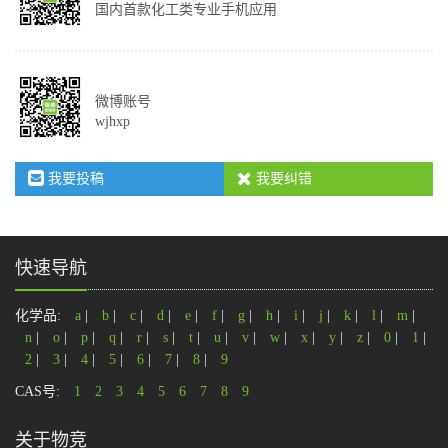
国内首款化工类专业手机应用
微博账号
wjhxp
我要投稿
我要纠错
快速导航
化学品:
a
|
b
|
c
|
d
|
e
|
f
|
g
|
h
|
i
|
j
|
k
|
l
|
m
|
n
|
o
|
p
|
q
|
r
|
s
|
t
|
u
|
v
|
w
|
x
|
y
|
z
|
0
|
1
|
2
|
3
|
4
|
5
|
6
|
7
|
8
|
9
CAS号:
1
2
3
4
5
6
7
8
9
关于物竞