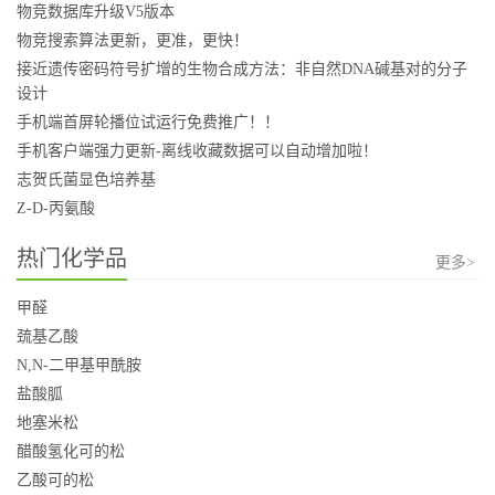
物竞数据库升级V5版本
物竞搜索算法更新，更准，更快！
接近遗传密码符号扩增的生物合成方法：非自然DNA碱基对的分子
设计
手机端首屏轮播位试运行免费推广！！
手机客户端强力更新-离线收藏数据可以自动增加啦！
志贺氏菌显色培养基
Z-D-丙氨酸
热门化学品
更多>
甲醛
巯基乙酸
N,N-二甲基甲酰胺
盐酸胍
地塞米松
醋酸氢化可的松
乙酸可的松