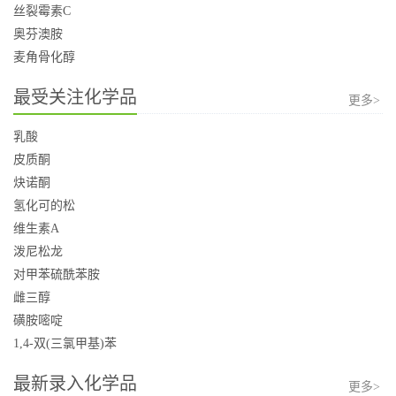
丝裂霉素C
奥芬澳胺
麦角骨化醇
最受关注化学品
更多>
乳酸
皮质酮
炔诺酮
氢化可的松
维生素A
泼尼松龙
对甲苯硫酰苯胺
雌三醇
磺胺嘧啶
1,4-双(三氯甲基)苯
最新录入化学品
更多>