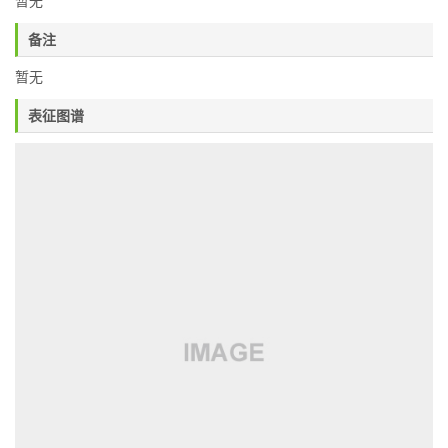
暂无
备注
暂无
表征图谱