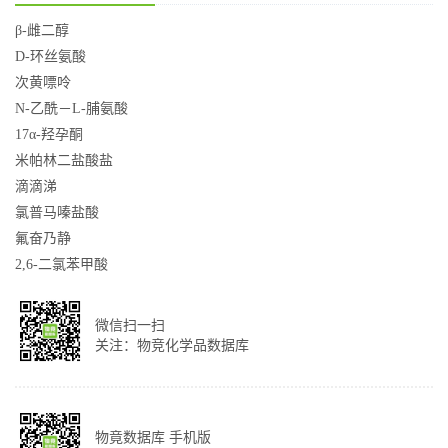
β-雌二醇
D-环丝氨酸
次黄嘌呤
N-乙酰－L-脯氨酸
17α-羟孕酮
米帕林二盐酸盐
滴滴涕
氯普马嗪盐酸
氟奋乃静
2,6-二氯苯甲酸
微信扫一扫
关注：物竞化学品数据库
物竟数据库 手机版