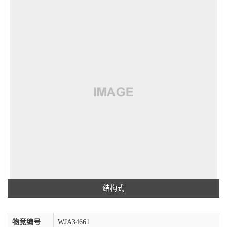
结构式
物竞编号
WJA34661