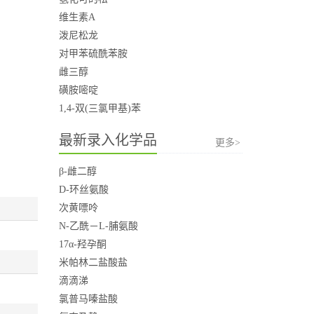
维生素A
泼尼松龙
对甲苯硫酰苯胺
雌三醇
磺胺嘧啶
1,4-双(三氯甲基)苯
最新录入化学品
更多>
β-雌二醇
D-环丝氨酸
次黄嘌呤
N-乙酰－L-脯氨酸
17α-羟孕酮
米帕林二盐酸盐
滴滴涕
氯普马嗪盐酸