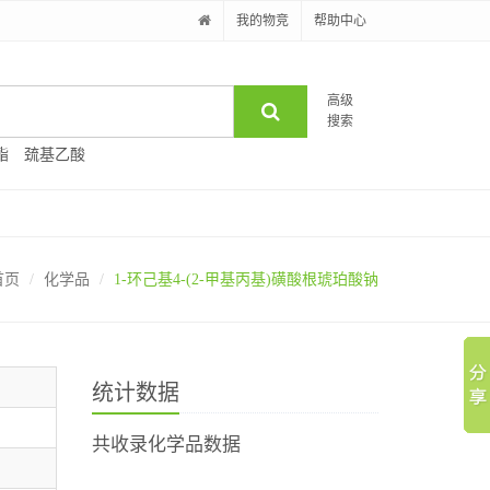
我的物竞
帮助中心
高级
搜索
酯
巯基乙酸
首页
化学品
1-环己基4-(2-甲基丙基)磺酸根琥珀酸钠
统计数据
共收录化学品数据