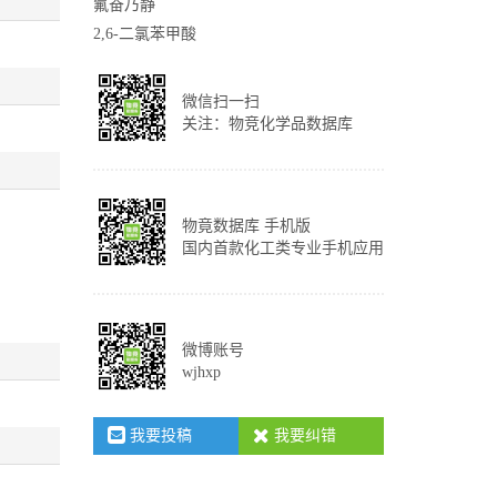
氟奋乃静
2,6-二氯苯甲酸
微信扫一扫
关注：物竞化学品数据库
物竟数据库 手机版
国内首款化工类专业手机应用
微博账号
wjhxp
我要投稿
我要纠错