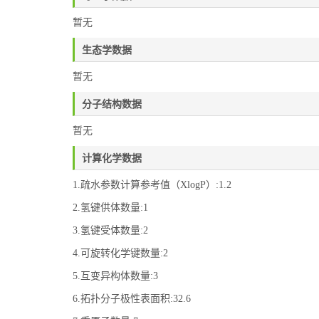
暂无
生态学数据
暂无
分子结构数据
暂无
计算化学数据
1.疏水参数计算参考值（XlogP）:1.2
2.氢键供体数量:1
3.氢键受体数量:2
4.可旋转化学键数量:2
5.互变异构体数量:3
6.拓扑分子极性表面积:32.6