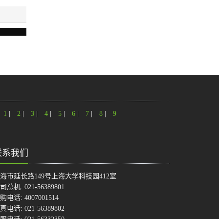
1
|
2
|
3
|
4
|
5
|
6
|
7
|
8
|
9
联系我们
海市延长路149号上海大学科技园412室
司总机: 021-56389801
购电话: 4007001514
真电话: 021-56389802