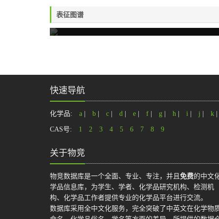
表征图谱
快速导航
化学品:
a
|
b
|
c
|
d
|
e
|
f
|
g
|
h
|
i
|
j
|
k
CAS号:
1
2
3
4
5
6
7
8
9
关于物竞
物竞数据库是一个全面、专业、专注，并且
免费
的中文
学品信息库，为学生、学者、化学品研究机构、检测机
构、化学品工作者提供专业的化学品平台进行交流。
数据库采用全中文化服务，完全突破了中英文在化学物