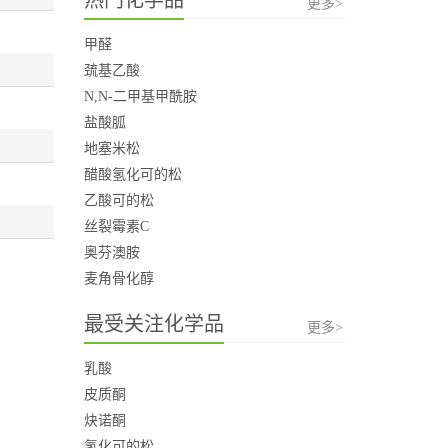
更多>
甲醛
巯基乙酸
N,N-二甲基甲酰胺
盐酸胍
地塞米松
醋酸氢化可的松
乙酸可的松
丝裂霉素C
奥芬澳胺
麦角骨化醇
最受关注化学品
更多>
乳酸
皮质酮
炔诺酮
氢化可的松