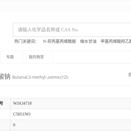
热门关键词：
N-异丙基丙烯酰胺
缩水甘油
甲基丙烯酸羟乙
专题
我的物竞
珀酸钠
Butanal,3-methyl-,oxime,(1Z)-
号
WJA34718
C5H11NO
0