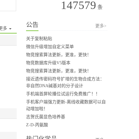
147579
条
公告
更多>
更多
关于复制粘贴
微信升级增加自定义菜单
物竞搜索算法更新，更准，更快！
物竞数据库升级V5版本
物竞搜索算法更新，更准，更快！
接近遗传密码符号扩增的生物合成方法：
非自然DNA碱基对的分子设计
手机端首屏轮播位试运行免费推广！！
手机客户端强力更新-离线收藏数据可以自
动增加啦！
志贺氏菌显色培养基
Z-D-丙氨酸
热门化学品