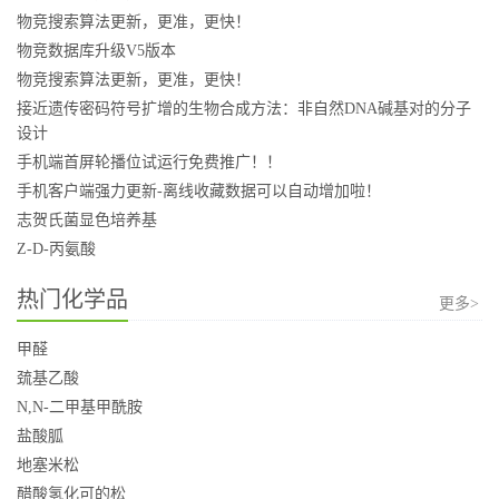
物竞搜索算法更新，更准，更快！
物竞数据库升级V5版本
物竞搜索算法更新，更准，更快！
接近遗传密码符号扩增的生物合成方法：非自然DNA碱基对的分子
设计
手机端首屏轮播位试运行免费推广！！
手机客户端强力更新-离线收藏数据可以自动增加啦！
志贺氏菌显色培养基
Z-D-丙氨酸
热门化学品
更多>
甲醛
巯基乙酸
N,N-二甲基甲酰胺
盐酸胍
地塞米松
醋酸氢化可的松