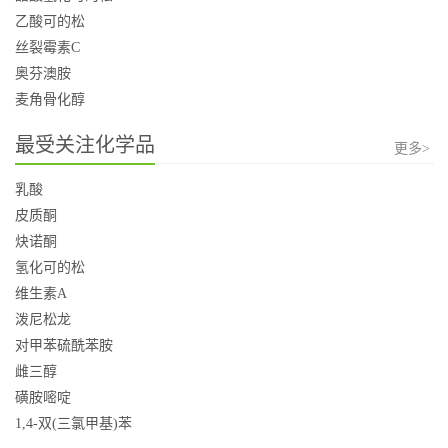
乙酸可的松
丝裂霉素C
奥芬澳胺
麦角骨化醇
最受关注化学品
更多>
乳酸
皮质酮
炔诺酮
氢化可的松
维生素A
泼尼松龙
对甲苯硫酰苯胺
雌三醇
磺胺嘧啶
1,4-双(三氯甲基)苯