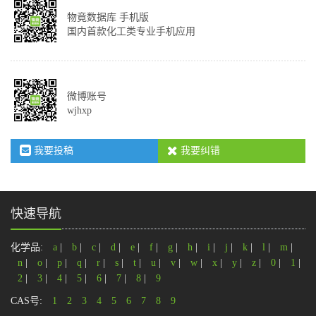
物竟数据库 手机版
国内首款化工类专业手机应用
微博账号
wjhxp
我要投稿
我要纠错
快速导航
化学品:
a
|
b
|
c
|
d
|
e
|
f
|
g
|
h
|
i
|
j
|
k
|
l
|
m
|
n
|
o
|
p
|
q
|
r
|
s
|
t
|
u
|
v
|
w
|
x
|
y
|
z
|
0
|
1
|
2
|
3
|
4
|
5
|
6
|
7
|
8
|
9
CAS号:
1
2
3
4
5
6
7
8
9