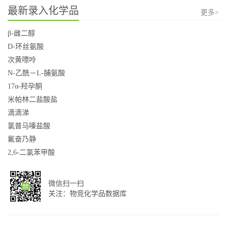
最新录入化学品
更多>
β-雌二醇
D-环丝氨酸
次黄嘌呤
N-乙酰－L-脯氨酸
17α-羟孕酮
米帕林二盐酸盐
滴滴涕
氯普马嗪盐酸
氟奋乃静
2,6-二氯苯甲酸
微信扫一扫
关注：物竞化学品数据库