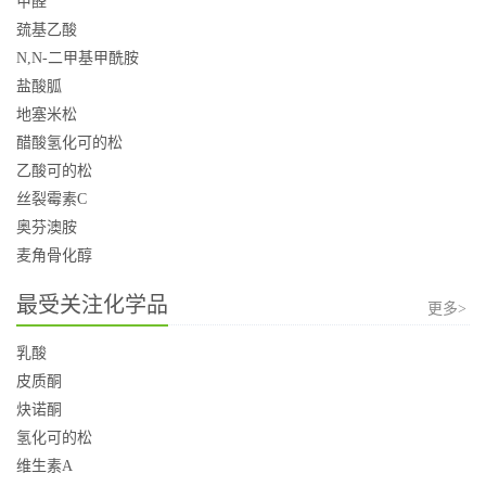
甲醛
巯基乙酸
N,N-二甲基甲酰胺
盐酸胍
地塞米松
醋酸氢化可的松
乙酸可的松
丝裂霉素C
奥芬澳胺
麦角骨化醇
最受关注化学品
更多>
乳酸
皮质酮
炔诺酮
氢化可的松
维生素A