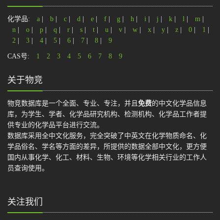
化学品:
a
|
b
|
c
|
d
|
e
|
f
|
g
|
h
|
i
|
j
|
k
|
l
|
m
|
n
|
o
|
p
|
q
|
r
|
s
|
t
|
u
|
v
|
w
|
x
|
y
|
z
|
0
|
1
|
2
|
3
|
4
|
5
|
6
|
7
|
8
|
9
CAS号:
1
2
3
4
5
6
7
8
9
关于物竞
物竞数据库是一个全面、专业、专注，并且
免费
的中文化学品信息
库，为学生、学者、化学品研究机构、检测机构、化学品工作者提
供专业的化学品平台进行交流。
数据库采用全中文化服务，完全突破了中英文在化学物质命名、化
学品俗名、学名等方面的差异，所提供的数据全部中文化，更方便
国内从事化学、化工、材料、生物、环境等化学相关行业的工作人
员查询使用。
关注我们