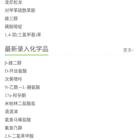
泼尼松龙
对甲苯硫酰苯胺
雌三醇
磺胺嘧啶
1,4-双(三氯甲基)苯
最新录入化学品
更多>
β-雌二醇
D-环丝氨酸
次黄嘌呤
N-乙酰－L-脯氨酸
17α-羟孕酮
米帕林二盐酸盐
滴滴涕
氯普马嗪盐酸
氟奋乃静
2,6-二氯苯甲酸