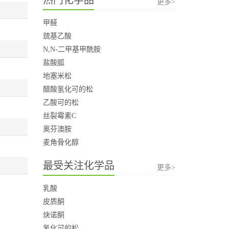
更多>
甲醛
巯基乙酸
N,N-二甲基甲酰胺
盐酸胍
地塞米松
醋酸氢化可的松
乙酸可的松
丝裂霉素C
奥芬澳胺
麦角骨化醇
最受关注化学品
更多>
乳酸
皮质酮
炔诺酮
氢化可的松