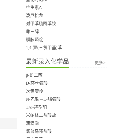
维生素A
泼尼松龙
对甲苯硫酰苯胺
雌三醇
磺胺嘧啶
1,4-双(三氯甲基)苯
最新录入化学品
更多>
β-雌二醇
D-环丝氨酸
次黄嘌呤
N-乙酰－L-脯氨酸
17α-羟孕酮
米帕林二盐酸盐
滴滴涕
氯普马嗪盐酸