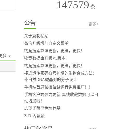
147579
条
公告
更多>
关于复制粘贴
微信升级增加自定义菜单
物竞搜索算法更新，更准，更快！
更多
物竞数据库升级V5版本
物竞搜索算法更新，更准，更快！
接近遗传密码符号扩增的生物合成方法：
非自然DNA碱基对的分子设计
手机端首屏轮播位试运行免费推广！！
手机客户端强力更新-离线收藏数据可以自
动增加啦！
志贺氏菌显色培养基
Z-D-丙氨酸
热门化学品