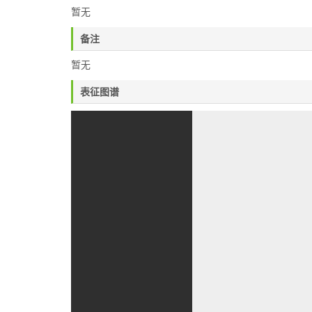
暂无
备注
暂无
表征图谱