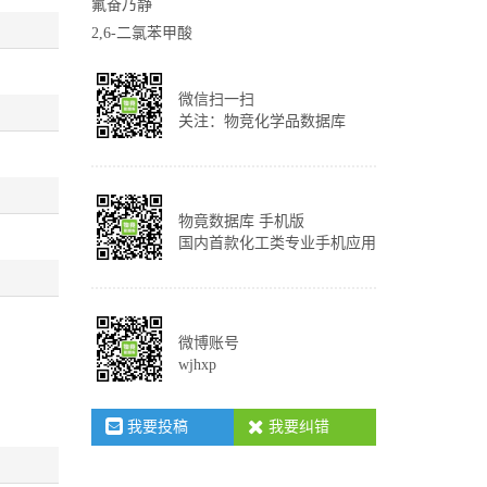
氟奋乃静
2,6-二氯苯甲酸
微信扫一扫
关注：物竞化学品数据库
物竟数据库 手机版
国内首款化工类专业手机应用
微博账号
wjhxp
我要投稿
我要纠错