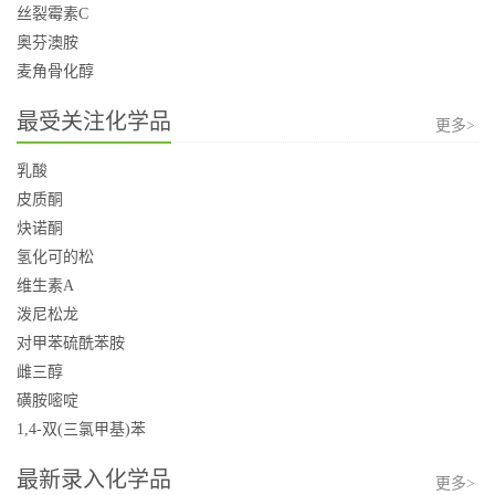
丝裂霉素C
奥芬澳胺
麦角骨化醇
最受关注化学品
更多>
乳酸
皮质酮
炔诺酮
氢化可的松
维生素A
泼尼松龙
对甲苯硫酰苯胺
雌三醇
磺胺嘧啶
1,4-双(三氯甲基)苯
最新录入化学品
更多>