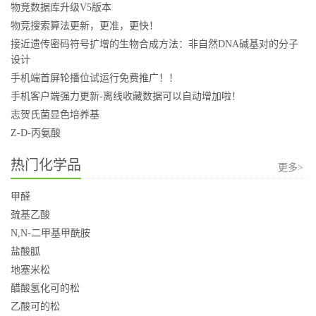
物竞数据库升级V5版本
物竞搜索算法更新，更准，更快！
接近遗传密码符号扩增的生物合成方法：非自然DNA碱基对的分子
设计
手机端首屏轮播位试运行免费推广！！
手机客户端强力更新-离线收藏数据可以自动增加啦！
志贺氏菌显色培养基
Z-D-丙氨酸
热门化学品
更多>
甲醛
巯基乙酸
N,N-二甲基甲酰胺
盐酸胍
地塞米松
醋酸氢化可的松
乙酸可的松