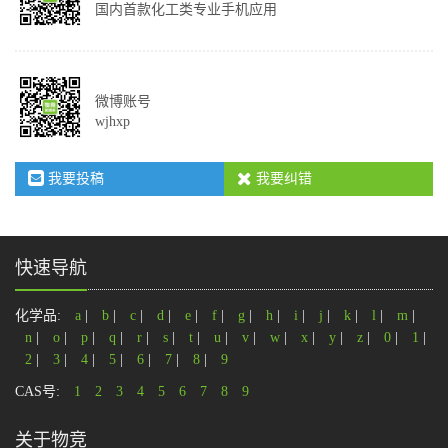
国内首款化工类专业手机应用
微博账号
wjhxp
我要投稿
我要纠错
快速导航
化学品:
a
|
b
|
c
|
d
|
e
|
f
|
g
|
h
|
i
|
j
|
k
|
l
|
m
|
n
|
o
|
p
|
q
|
r
|
s
|
t
|
u
|
v
|
w
|
x
|
y
|
z
|
0
|
1
|
2
|
3
|
4
|
5
|
6
|
7
|
8
|
9
CAS号:
1
2
3
4
5
6
7
8
9
关于物竞