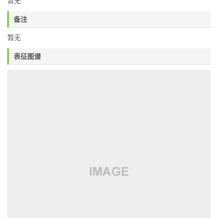
暂无
备注
暂无
表征图谱