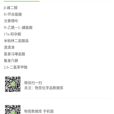
β-雌二醇
D-环丝氨酸
次黄嘌呤
N-乙酰－L-脯氨酸
17α-羟孕酮
米帕林二盐酸盐
滴滴涕
氯普马嗪盐酸
氟奋乃静
2,6-二氯苯甲酸
微信扫一扫
关注：物竞化学品数据库
物竟数据库 手机版