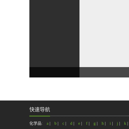
快速导航
化学品:
a
|
b
|
c
|
d
|
e
|
f
|
g
|
h
|
i
|
j
|
k