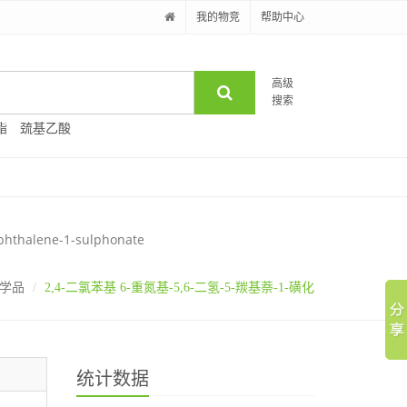
我的物竞
帮助中心
高级
搜索
酯
巯基乙酸
aphthalene-1-sulphonate
学品
2,4-二氯苯基 6-重氮基-5,6-二氢-5-羰基萘-1-磺化
统计数据