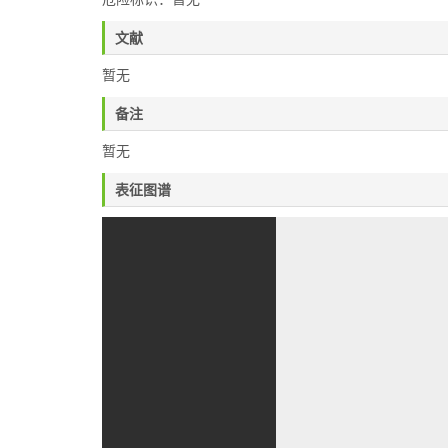
文献
暂无
备注
暂无
表征图谱