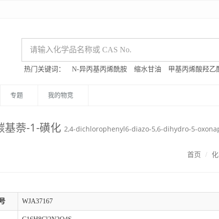
热门关键词：
N-异丙基丙烯酰胺
缩水甘油
甲基丙烯酸羟乙
专题
我的物竞
-羰基萘-1-磺化
2,4-dichlorophenyl6-diazo-5,6-dihydro-5-oxon
首页
化
号
WJA37167