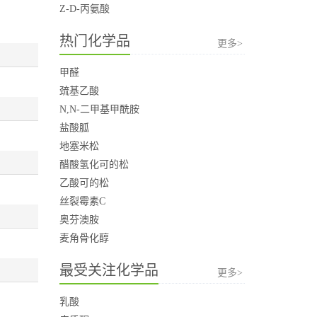
Z-D-丙氨酸
热门化学品
更多>
甲醛
巯基乙酸
N,N-二甲基甲酰胺
盐酸胍
地塞米松
醋酸氢化可的松
乙酸可的松
丝裂霉素C
奥芬澳胺
麦角骨化醇
最受关注化学品
更多>
乳酸