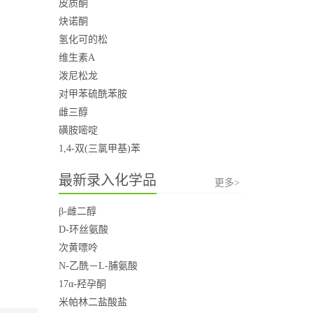
皮质酮
炔诺酮
氢化可的松
维生素A
泼尼松龙
对甲苯硫酰苯胺
雌三醇
磺胺嘧啶
1,4-双(三氯甲基)苯
最新录入化学品
更多>
β-雌二醇
D-环丝氨酸
次黄嘌呤
N-乙酰－L-脯氨酸
17α-羟孕酮
米帕林二盐酸盐