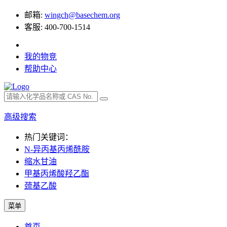
邮箱:
wingch@basechem.org
客服: 400-700-1514
我的物竞
帮助中心
高级搜索
热门关键词：
N-异丙基丙烯酰胺
缩水甘油
甲基丙烯酸羟乙酯
巯基乙酸
菜单
首页