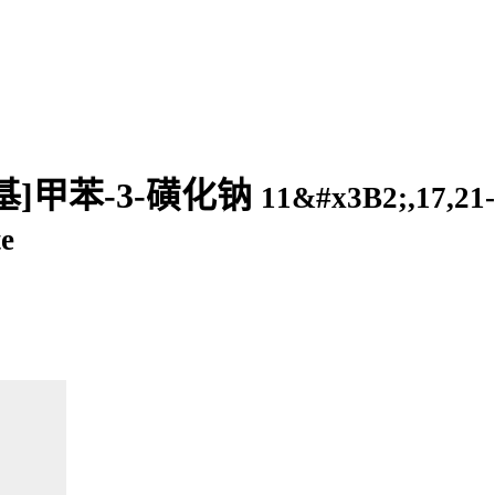
基)氨基]甲苯-3-磺化钠
11&#x3B2;,17,21-
te