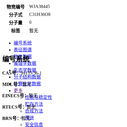
WJA38445
物竞编号
C31H36O8
分子式
0
分子量
标签
暂无
编号系统
表征图谱
物性数据
编号系统
毒理学数据
生态学数据
CAS号：
94135-36-1
分子结构数据
计算化学数据
MDL号：
暂无
更多
EINECS号：
暂无
性质与稳定性
贮存方法
RTECS号：
暂无
合成方法
用途
BRN号：
暂无
安全信息