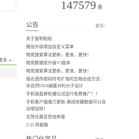
147579
条
公告
更多>
关于复制粘贴
微信升级增加自定义菜单
物竞搜索算法更新，更准，更快！
更多
物竞数据库升级V5版本
物竞搜索算法更新，更准，更快！
接近遗传密码符号扩增的生物合成方法：
非自然DNA碱基对的分子设计
手机端首屏轮播位试运行免费推广！！
手机客户端强力更新-离线收藏数据可以自
动增加啦！
志贺氏菌显色培养基
Z-D-丙氨酸
热门化学品