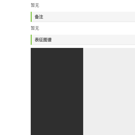
暂无
备注
暂无
表征图谱