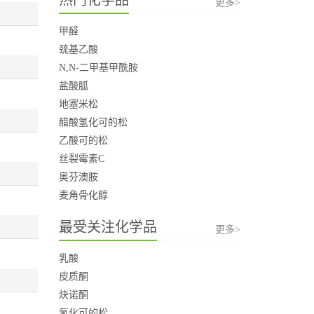
更多>
甲醛
巯基乙酸
N,N-二甲基甲酰胺
盐酸胍
地塞米松
醋酸氢化可的松
乙酸可的松
丝裂霉素C
奥芬澳胺
麦角骨化醇
最受关注化学品
更多>
乳酸
皮质酮
炔诺酮
氢化可的松