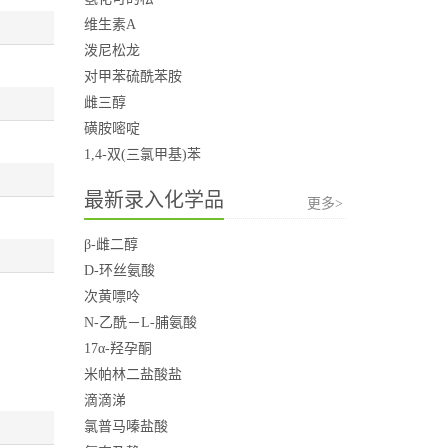
维生素A
泼尼松龙
对甲苯硫酰苯胺
雌三醇
磺胺嘧啶
1,4-双(三氯甲基)苯
最新录入化学品
更多>
β-雌二醇
D-环丝氨酸
次黄嘌呤
N-乙酰－L-脯氨酸
17α-羟孕酮
米帕林二盐酸盐
滴滴涕
氯普马嗪盐酸