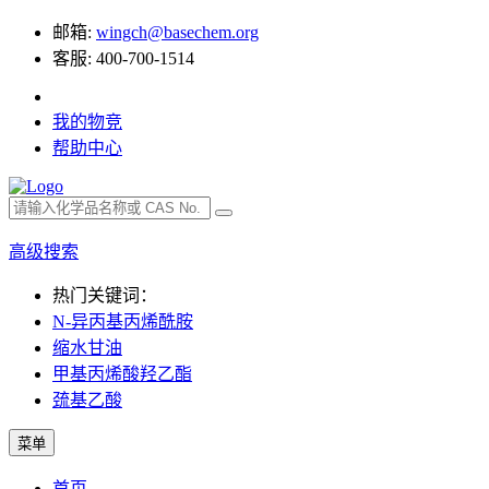
邮箱:
wingch@basechem.org
客服: 400-700-1514
我的物竞
帮助中心
高级搜索
热门关键词：
N-异丙基丙烯酰胺
缩水甘油
甲基丙烯酸羟乙酯
巯基乙酸
菜单
首页