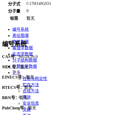
C17H14N2O3
分子式
0
分子量
标签
暂无
编号系统
表征图谱
物性数据
编号系统
毒理学数据
生态学数据
CAS号：
88124-26-9
分子结构数据
计算化学数据
MDL号：
暂无
更多
EINECS号：
暂无
性质与稳定性
贮存方法
RTECS号：
暂无
合成方法
用途
BRN号：
暂无
安全信息
PubChem号：
暂无
文献