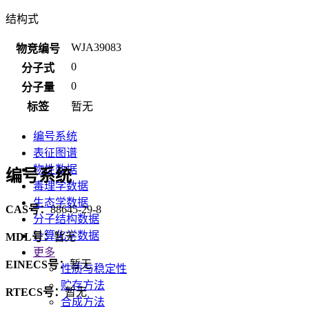
结构式
WJA39083
物竞编号
0
分子式
0
分子量
标签
暂无
编号系统
表征图谱
物性数据
编号系统
毒理学数据
生态学数据
CAS号：
88645-29-8
分子结构数据
计算化学数据
MDL号：
暂无
更多
EINECS号：
暂无
性质与稳定性
贮存方法
RTECS号：
暂无
合成方法