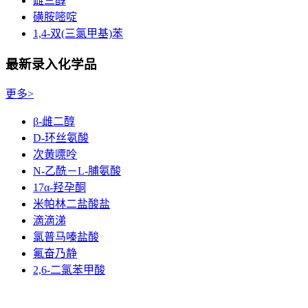
雌三醇
磺胺嘧啶
1,4-双(三氯甲基)苯
最新录入化学品
更多>
β-雌二醇
D-环丝氨酸
次黄嘌呤
N-乙酰－L-脯氨酸
17α-羟孕酮
米帕林二盐酸盐
滴滴涕
氯普马嗪盐酸
氟奋乃静
2,6-二氯苯甲酸