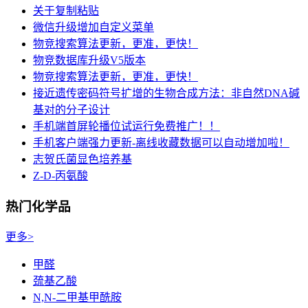
关于复制粘贴
微信升级增加自定义菜单
物竞搜索算法更新，更准，更快！
物竞数据库升级V5版本
物竞搜索算法更新，更准，更快！
接近遗传密码符号扩增的生物合成方法：非自然DNA碱
基对的分子设计
手机端首屏轮播位试运行免费推广！！
手机客户端强力更新-离线收藏数据可以自动增加啦！
志贺氏菌显色培养基
Z-D-丙氨酸
热门化学品
更多>
甲醛
巯基乙酸
N,N-二甲基甲酰胺