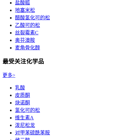
盐酸胍
地塞米松
醋酸氢化可的松
乙酸可的松
丝裂霉素C
奥芬澳胺
麦角骨化醇
最受关注化学品
更多>
乳酸
皮质酮
炔诺酮
氢化可的松
维生素A
泼尼松龙
对甲苯硫酰苯胺