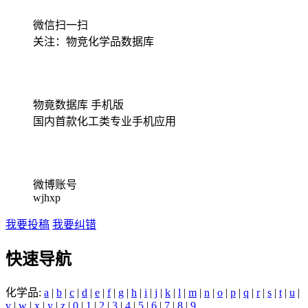
微信扫一扫
关注：物竞化学品数据库
物竟数据库 手机版
国内首款化工类专业手机应用
微博账号
wjhxp
我要投稿
我要纠错
快速导航
化学品:
a
|
b
|
c
|
d
|
e
|
f
|
g
|
h
|
i
|
j
|
k
|
l
|
m
|
n
|
o
|
p
|
q
|
r
|
s
|
t
|
u
|
v
|
w
|
x
|
y
|
z
|
0
|
1
|
2
|
3
|
4
|
5
|
6
|
7
|
8
|
9