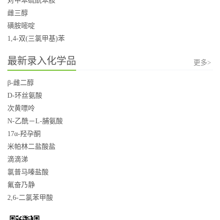
对甲苯硫酰苯胺
雌三醇
磺胺嘧啶
1,4-双(三氯甲基)苯
最新录入化学品
更多>
β-雌二醇
D-环丝氨酸
次黄嘌呤
N-乙酰－L-脯氨酸
17α-羟孕酮
米帕林二盐酸盐
滴滴涕
氯普马嗪盐酸
氟奋乃静
2,6-二氯苯甲酸