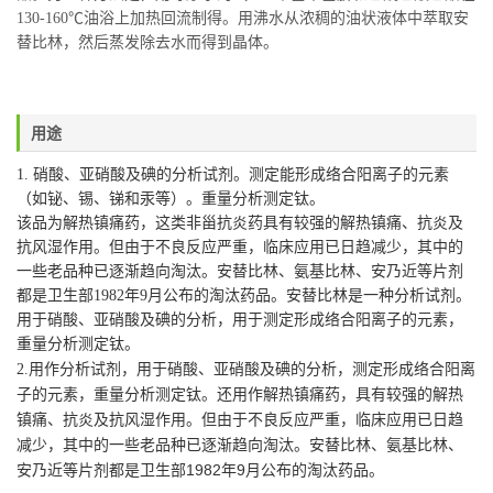
130-160℃油浴上加热回流制得。用沸水从浓稠的油状液体中萃取安
替比林，然后蒸发除去水而得到晶体。
用途
1. 硝酸、亚硝酸及碘的分析试剂。测定能形成络合阳离子的元素
（如铋、锡、锑和汞等）。重量分析测定钛。
该品为解热镇痛药，这类非甾抗炎药具有较强的解热镇痛、抗炎及
抗风湿作用。但由于不良反应严重，临床应用已日趋减少，其中的
一些老品种已逐渐趋向淘汰。安替比林、氨基比林、安乃近等片剂
都是卫生部1982年9月公布的淘汰药品。安替比林是一种分析试剂。
用于硝酸、亚硝酸及碘的分析，用于测定形成络合阳离子的元素，
重量分析测定钛。
用作分析试剂，用于硝酸、亚硝酸及碘的分析，测定形成络合阳离
2.
子的元素，重量分析测定钛。还用作解热镇痛药，具有较强的解热
镇痛、抗炎及抗风湿作用。但由于不良反应严重，临床应用已日趋
减少，其中的一些老品种已逐渐趋向淘汰。安替比林、氨基比林、
安乃近等片剂都是卫生部1982年9月公布的淘汰
药品。