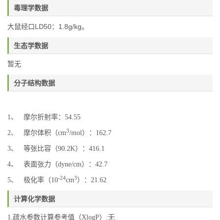
毒理学数据
大鼠经口
LD50
：1.8g/kg。
生态学数据
暂无
分子结构数据
1、 摩尔折射率：54.55
3
2、 摩尔体积（cm
/mol）：162.7
3、 等张比容（90.2K）：416.1
4、 表面张力（dyne/cm）：42.7
-24
3
5、 极化率（10
cm
）：21.62
计算化学数据
1.疏水参数计算参考值（XlogP）:无