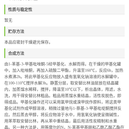
性质与稳定性
暂无
贮存方法
本品应密封干燥避光保存。
合成方法
由1-苯基-3-甲基吡唑酮-5经甲基化、水解而得。在干燥的甲基化罐
中，加入吡唑酮，再加入硫酸二甲酯，升温至160℃，反应6h，加热
水煮沸2h。将此甲基化反应物放入盛有氢氧化钠溶液的水解罐中，
在100-110℃搅拌水解3h。静置分层，取安替比林油层放在结晶罐
内，加蒸馏水稀释，搅拌，降温至10℃以下，析出晶体，甩滤，水
洗，甩干得安替比林粗品。粗品用蒸馏水重结晶，活性炭脱色，即
得成品。甲基化操作还可以采用氯甲烷或溴甲烷作原料，将这类甲
基化试剂作成甲醇溶液，稍微过量地与1-萘基-3-甲基吡啶酮搅拌反
应。然后蒸去甲醇，将反应物溶于水中，用氢氧化钠使呈微碱性，
用苯萃取安替比林，再从苯中重结晶，最后用活性炭精制和水重
晶。另一种方法是，用等摩尔的N，N-苯基甲基肼和乙酰乙酸乙酯在