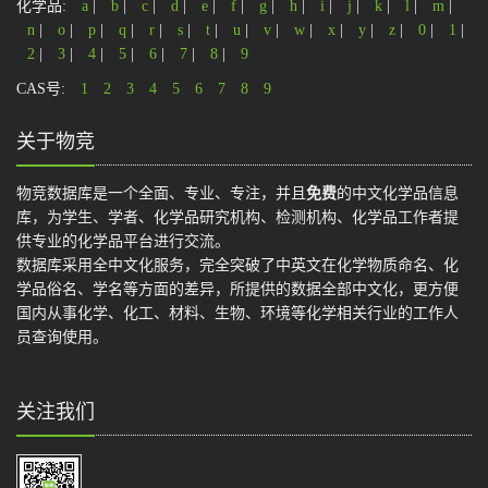
化学品:
a
|
b
|
c
|
d
|
e
|
f
|
g
|
h
|
i
|
j
|
k
|
l
|
m
|
n
|
o
|
p
|
q
|
r
|
s
|
t
|
u
|
v
|
w
|
x
|
y
|
z
|
0
|
1
|
2
|
3
|
4
|
5
|
6
|
7
|
8
|
9
CAS号:
1
2
3
4
5
6
7
8
9
关于物竞
物竞数据库是一个全面、专业、专注，并且
免费
的中文化学品信息
库，为学生、学者、化学品研究机构、检测机构、化学品工作者提
供专业的化学品平台进行交流。
数据库采用全中文化服务，完全突破了中英文在化学物质命名、化
学品俗名、学名等方面的差异，所提供的数据全部中文化，更方便
国内从事化学、化工、材料、生物、环境等化学相关行业的工作人
员查询使用。
关注我们