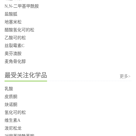
N,N-二甲基甲酰胺
盐酸胍
地塞米松
醋酸氢化可的松
乙酸可的松
丝裂霉素C
奥芬澳胺
麦角骨化醇
最受关注化学品
更多>
乳酸
皮质酮
炔诺酮
氢化可的松
维生素A
泼尼松龙