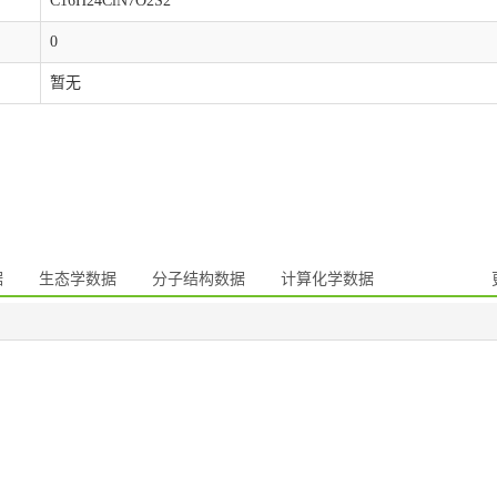
C16H24ClN7O2S2
0
暂无
据
生态学数据
分子结构数据
计算化学数据