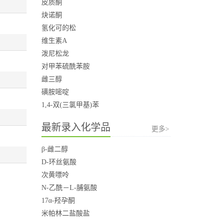
皮质酮
炔诺酮
氢化可的松
维生素A
泼尼松龙
对甲苯硫酰苯胺
雌三醇
磺胺嘧啶
1,4-双(三氯甲基)苯
最新录入化学品
更多>
β-雌二醇
D-环丝氨酸
次黄嘌呤
N-乙酰－L-脯氨酸
17α-羟孕酮
米帕林二盐酸盐