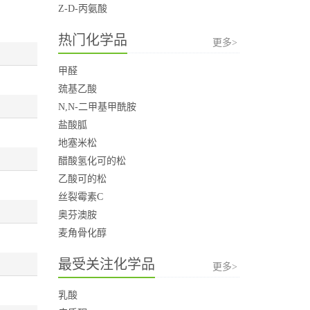
Z-D-丙氨酸
热门化学品
更多>
甲醛
巯基乙酸
N,N-二甲基甲酰胺
盐酸胍
地塞米松
醋酸氢化可的松
乙酸可的松
丝裂霉素C
奥芬澳胺
麦角骨化醇
最受关注化学品
更多>
乳酸