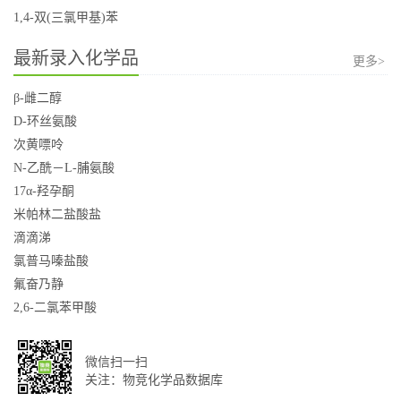
1,4-双(三氯甲基)苯
最新录入化学品
更多>
β-雌二醇
D-环丝氨酸
次黄嘌呤
N-乙酰－L-脯氨酸
17α-羟孕酮
米帕林二盐酸盐
滴滴涕
氯普马嗪盐酸
氟奋乃静
2,6-二氯苯甲酸
微信扫一扫
关注：物竞化学品数据库