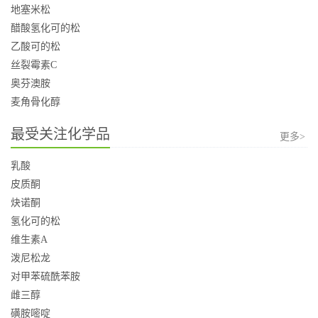
地塞米松
醋酸氢化可的松
乙酸可的松
丝裂霉素C
奥芬澳胺
麦角骨化醇
最受关注化学品
更多>
乳酸
皮质酮
炔诺酮
氢化可的松
维生素A
泼尼松龙
对甲苯硫酰苯胺
雌三醇
磺胺嘧啶