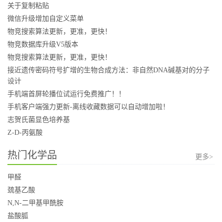
关于复制粘贴
微信升级增加自定义菜单
物竞搜索算法更新，更准，更快！
物竞数据库升级V5版本
物竞搜索算法更新，更准，更快！
接近遗传密码符号扩增的生物合成方法：非自然DNA碱基对的分子
设计
手机端首屏轮播位试运行免费推广！！
手机客户端强力更新-离线收藏数据可以自动增加啦！
志贺氏菌显色培养基
Z-D-丙氨酸
热门化学品
更多>
甲醛
巯基乙酸
N,N-二甲基甲酰胺
盐酸胍