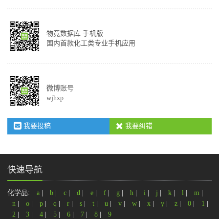
物竟数据库 手机版
国内首款化工类专业手机应用
微博账号
wjhxp
我要投稿
我要纠错
快速导航
化学品:
a
|
b
|
c
|
d
|
e
|
f
|
g
|
h
|
i
|
j
|
k
|
l
|
m
|
n
|
o
|
p
|
q
|
r
|
s
|
t
|
u
|
v
|
w
|
x
|
y
|
z
|
0
|
1
|
2
|
3
|
4
|
5
|
6
|
7
|
8
|
9