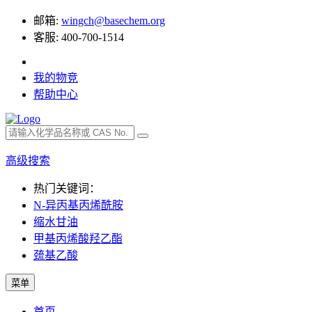
邮箱:
wingch@basechem.org
客服: 400-700-1514
我的物竞
帮助中心
高级搜索
热门关键词：
N-异丙基丙烯酰胺
缩水甘油
甲基丙烯酸羟乙酯
巯基乙酸
菜单
首页