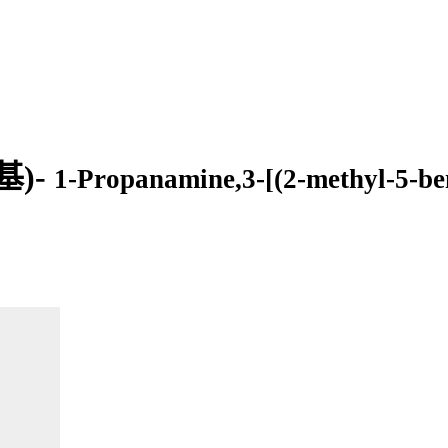
基)-
1-Propanamine,3-[(2-methyl-5-be