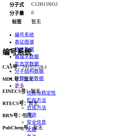
C12H15NO2
分子式
0
分子量
标签
暂无
编号系统
表征图谱
物性数据
编号系统
毒理学数据
生态学数据
CAS号：
791527-28-1
分子结构数据
计算化学数据
MDL号：
暂无
更多
EINECS号：
暂无
性质与稳定性
贮存方法
RTECS号：
暂无
合成方法
用途
BRN号：
暂无
安全信息
PubChem号：
暂无
文献