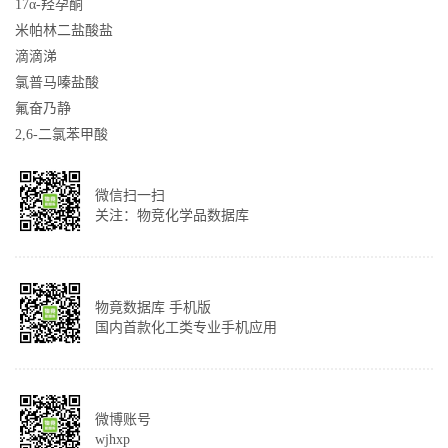
17α-羟孕酮
米帕林二盐酸盐
滴滴涕
氯普马嗪盐酸
氟奋乃静
2,6-二氯苯甲酸
微信扫一扫
关注：物竞化学品数据库
物竟数据库 手机版
国内首款化工类专业手机应用
微博账号
wjhxp