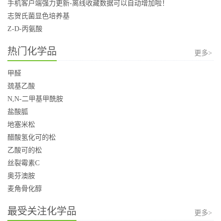
手机客户端强力更新-离线收藏数据可以自动增加啦！
志贺氏菌显色培养基
Z-D-丙氨酸
热门化学品
更多>
甲醛
巯基乙酸
N,N-二甲基甲酰胺
盐酸胍
地塞米松
醋酸氢化可的松
乙酸可的松
丝裂霉素C
奥芬澳胺
麦角骨化醇
最受关注化学品
更多>