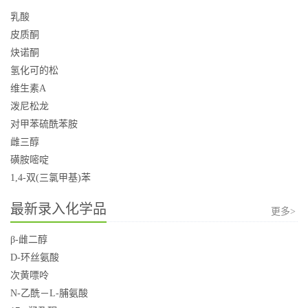
乳酸
皮质酮
炔诺酮
氢化可的松
维生素A
泼尼松龙
对甲苯硫酰苯胺
雌三醇
磺胺嘧啶
1,4-双(三氯甲基)苯
最新录入化学品
更多>
β-雌二醇
D-环丝氨酸
次黄嘌呤
N-乙酰－L-脯氨酸