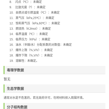
8.
闪点（
ºC
）：未确定
9.
比旋光度（
º
）：未确定
10.
自燃点或引燃温度（
ºC
）：未确定
11.
蒸气压（
kPa,25ºC
）：未确定
12.
饱和蒸气压（
kPa,60ºC
）：未确定
13.
燃烧热（
KJ/mol
）：未确定
14.
临界温度（
ºC
）：未确定
15.
临界压力（
KPa
）：未确定
16.
油水（辛醇
/
水）分配系数的对数值：未确定
17.
爆炸上限（
%,V/V
）：未确定
18.
爆炸下限（
%,V/V
）：未确定
19.
溶解性：未确定
。
毒理学数据
暂无
生态学数据
通常对水是不危害的，若无政府许可，勿将材料排入周围环境。
分子结构数据