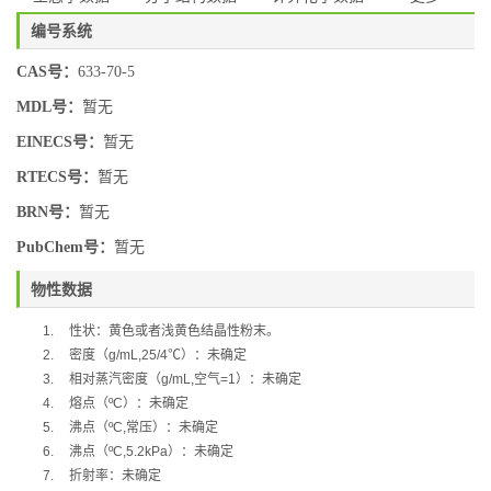
编号系统
CAS号：
633-70-5
MDL号：
暂无
EINECS号：
暂无
RTECS号：
暂无
BRN号：
暂无
PubChem号：
暂无
物性数据
1.
性状：黄色或者浅黄色结晶性粉末。
2.
密度（
g/mL,25/4
℃
）：未确定
3.
相对蒸汽密度（
g/mL,
空气
=1
）：未确定
4.
熔点（
ºC
）：未确定
5.
沸点（
ºC,
常压）：未确定
6.
沸点（
ºC,5.2kPa
）：未确定
7.
折射率：未确定