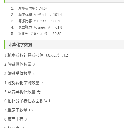
1、
摩尔折射率：
74.04
3
2、
摩尔体积（
m
/mol
）：
191.4
3、
等张比容（
90.2K
）：
536.9
4、
表面张力（
dyne/cm
）：
61.8
-24
3
5、
极化率
（
10
cm
）：
29.35
计算化学数据
1.疏水参数计算参考值（XlogP）:4.2
2.氢键供体数量:0
3.氢键受体数量:2
4.可旋转化学键数量:0
5.互变异构体数量:无
6.拓扑分子极性表面积34.1
7.重原子数量:18
8.表面电荷:0