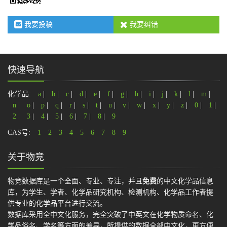
我要投稿
我要纠错
快速导航
化学品:
a
|
b
|
c
|
d
|
e
|
f
|
g
|
h
|
i
|
j
|
k
|
l
|
m
|
n
|
o
|
p
|
q
|
r
|
s
|
t
|
u
|
v
|
w
|
x
|
y
|
z
|
0
|
1
|
2
|
3
|
4
|
5
|
6
|
7
|
8
|
9
CAS号:
1
2
3
4
5
6
7
8
9
关于物竞
物竞数据库是一个全面、专业、专注，并且
免费
的中文化学品信息
库，为学生、学者、化学品研究机构、检测机构、化学品工作者提
供专业的化学品平台进行交流。
数据库采用全中文化服务，完全突破了中英文在化学物质命名、化
学品俗名、学名等方面的差异，所提供的数据全部中文化，更方便