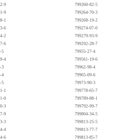
2-9
799260-82-5
1-9
799264-70-3
8-1
799268-19-2
3-6
799274-07-0
4-2
799279-93-9
7-6
799292-28-7
-5
79955-27-4
9-4
799561-19-6
-3
79962-98-4
-4
79965-09-6
-5
79973-90-3
1-1
799778-65-7
1-0
799789-88-1
0-3
799792-99-7
7-9
799804-34-5
3-3
799813-25-5
4-4
799813-77-7
4-6
799813-85-7