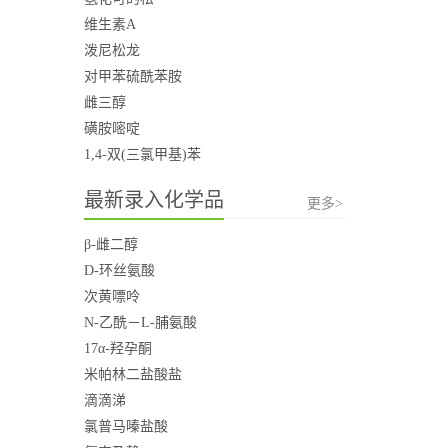
维生素A
泼尼松龙
对甲苯硫酰苯胺
雌三醇
磺胺嘧啶
1,4-双(三氯甲基)苯
最新录入化学品
更多>
β-雌二醇
D-环丝氨酸
次黄嘌呤
N-乙酰－L-脯氨酸
17α-羟孕酮
米帕林二盐酸盐
滴滴涕
氯普马嗪盐酸