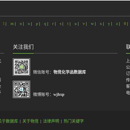
|
l
|
m
|
n
|
o
|
p
|
q
|
r
|
s
|
t
|
u
|
v
|
w
|
x
|
y
|
z
|
0
|
关注我们
化
上
公
微信账号：
物竞化学品数据库
订
质
传
全
客
环
电
微博账号：
wjhxp
关于数据库
|
关于物竞
|
法律声明
|
热门关键字