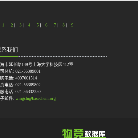
1
|
2
|
3
|
4
|
5
|
6
|
7
|
8
|
9
联系我们
海市延长路149号上海大学科技园412室
司总机: 021-56389801
购电话: 4007001514
真电话: 021-56389802
服电话: 021-56332350
子邮件:
wingch@basechem.org