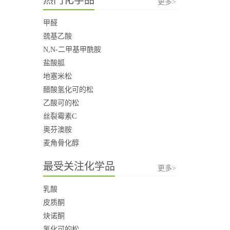
更多>
甲醛
巯基乙酸
N,N-二甲基甲酰胺
盐酸胍
地塞米松
醋酸氢化可的松
乙酸可的松
丝裂霉素C
奥芬澳胺
麦角骨化醇
最受关注化学品
更多>
乳酸
皮质酮
炔诺酮
氢化可的松