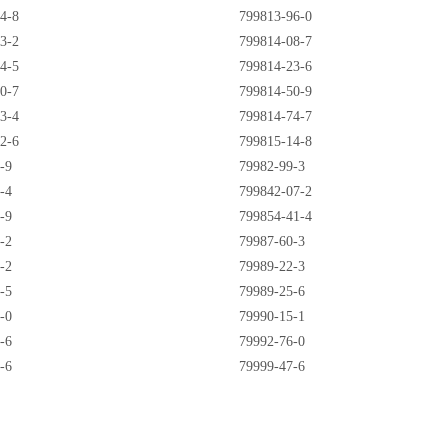
4-8
799813-96-0
3-2
799814-08-7
4-5
799814-23-6
0-7
799814-50-9
3-4
799814-74-7
2-6
799815-14-8
-9
79982-99-3
-4
799842-07-2
-9
799854-41-4
-2
79987-60-3
-2
79989-22-3
-5
79989-25-6
-0
79990-15-1
-6
79992-76-0
-6
79999-47-6