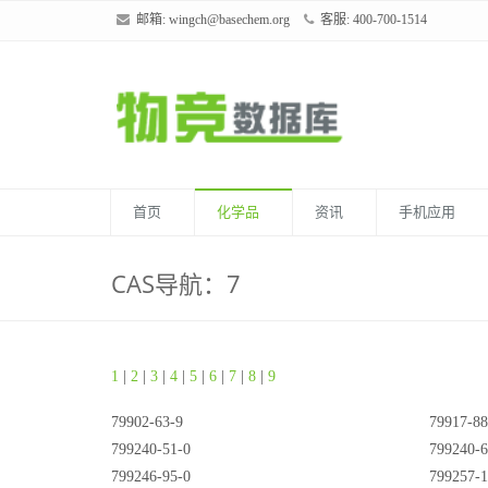
邮箱:
wingch@basechem.org
客服: 400-700-1514
首页
化学品
资讯
手机应用
CAS导航：7
1
|
2
|
3
|
4
|
5
|
6
|
7
|
8
|
9
79902-63-9
79917-88
799240-51-0
799240-6
799246-95-0
799257-1