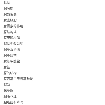
腈基
脲嘧啶
脲酸偏高
脲素树脂
脲囊素的作用
脲结构式
脲甲醛树脂
脲基型聚氨酯
脲基润滑脂
脲基结构
脲基甲酸盐
脲基
脲的结构
脲丙基三甲氧基硅烷
脲氨
脒基脲
胭脂花红
胭脂红有毒吗