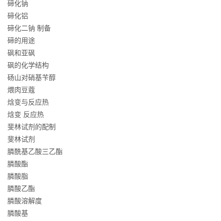
碲化钠
碲化铝
碲化二钠 制备
碲的用途
砜和亚砜
砜的化学结构
砀山对硝基苄醇
煨肉豆蔻
焓变与反应热
焓变 反应热
斐林试剂的配制
斐林试剂
膦酰基乙酸三乙酯
膦酸酯
膦酸脂
膦酸乙酯
膦酸溶解度
膦酸基