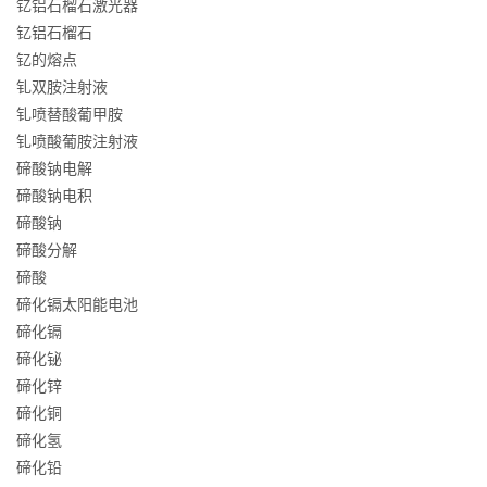
钇铝石榴石激光器
钇铝石榴石
钇的熔点
钆双胺注射液
钆喷替酸葡甲胺
钆喷酸葡胺注射液
碲酸钠电解
碲酸钠电积
碲酸钠
碲酸分解
碲酸
碲化镉太阳能电池
碲化镉
碲化铋
碲化锌
碲化铜
碲化氢
碲化铅