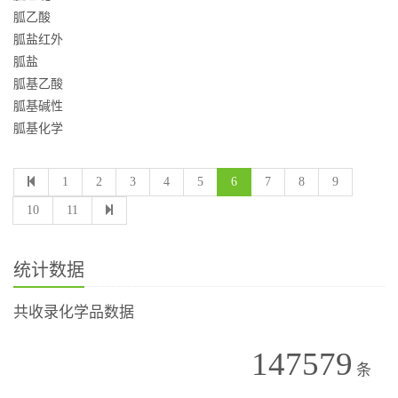
胍乙酸
胍盐红外
胍盐
胍基乙酸
胍基碱性
胍基化学
1
2
3
4
5
6
7
8
9
10
11
统计数据
共收录化学品数据
147579
条