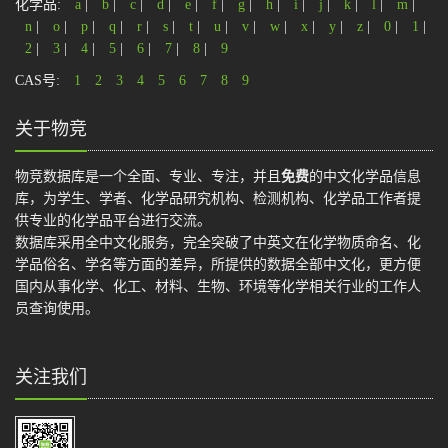
化学品:
a
|
b
|
c
|
d
|
e
|
f
|
g
|
h
|
i
|
j
|
k
|
l
|
m
|
n
|
o
|
p
|
q
|
r
|
s
|
t
|
u
|
v
|
w
|
x
|
y
|
z
|
0
|
1
|
2
|
3
|
4
|
5
|
6
|
7
|
8
|
9
CAS号:
1
2
3
4
5
6
7
8
9
关于物竞
物竞数据库是一个全面、专业、专注，并且
免费
的中文化学品信息
库，为学生、学者、化学品研究机构、检测机构、化学品工作者提
供专业的化学品平台进行交流。
数据库采用全中文化服务，完全突破了中英文在化学物质命名、化
学品俗名、学名等方面的差异，所提供的数据全部中文化，更方便
国内从事化学、化工、材料、生物、环境等化学相关行业的工作人
员查询使用。
关注我们