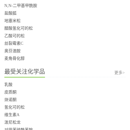
N,N-二甲基甲酰胺
盐酸胍
地塞米松
醋酸氢化可的松
乙酸可的松
丝裂霉素C
奥芬澳胺
麦角骨化醇
最受关注化学品
更多>
乳酸
皮质酮
炔诺酮
氢化可的松
维生素A
泼尼松龙
对甲苯硫酰苯胺