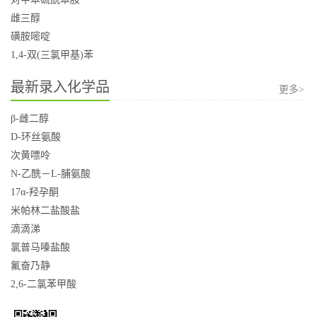
雌三醇
磺胺嘧啶
1,4-双(三氯甲基)苯
最新录入化学品
更多>
β-雌二醇
D-环丝氨酸
次黄嘌呤
N-乙酰－L-脯氨酸
17α-羟孕酮
米帕林二盐酸盐
滴滴涕
氯普马嗪盐酸
氟奋乃静
2,6-二氯苯甲酸