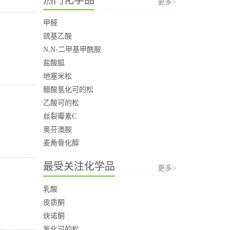
更多>
甲醛
巯基乙酸
N,N-二甲基甲酰胺
盐酸胍
地塞米松
醋酸氢化可的松
乙酸可的松
丝裂霉素C
奥芬澳胺
麦角骨化醇
最受关注化学品
更多>
乳酸
皮质酮
炔诺酮
氢化可的松