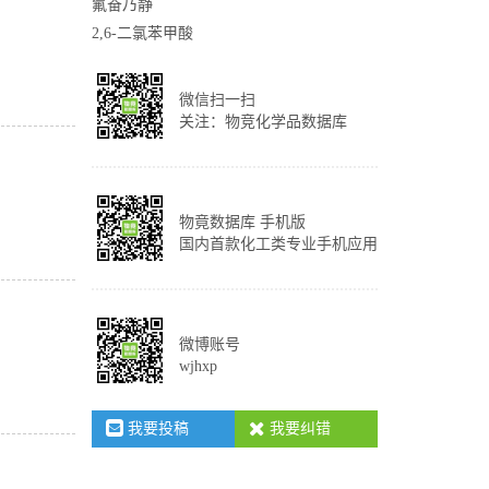
氟奋乃静
2,6-二氯苯甲酸
微信扫一扫
关注：物竞化学品数据库
物竟数据库 手机版
国内首款化工类专业手机应用
微博账号
wjhxp
我要投稿
我要纠错