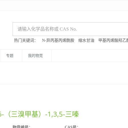
热门关键词：
N-异丙基丙烯酰胺
缩水甘油
甲基丙烯酸羟乙
专题
我的物竞
6-（三溴甲基）-1,3,5-三嗪
物竞编号：
CAS号：