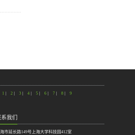
1
|
2
|
3
|
4
|
5
|
6
|
7
|
8
|
9
联系我们
海市延长路149号上海大学科技园412室