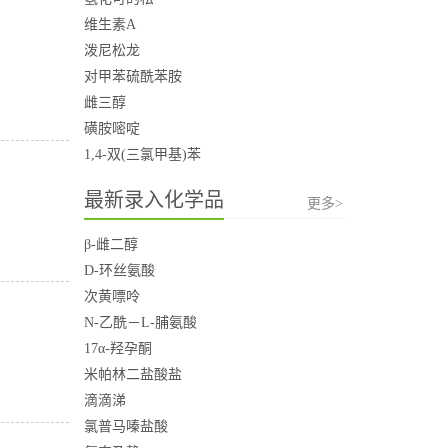
维生素A
泼尼松龙
对甲苯硫酰苯胺
雌三醇
磺胺嘧啶
1,4-双(三氯甲基)苯
最新录入化学品
更多>
β-雌二醇
D-环丝氨酸
次黄嘌呤
N-乙酰－L-脯氨酸
17α-羟孕酮
米帕林二盐酸盐
滴滴涕
氯普马嗪盐酸