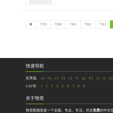
7359
7360
7361
7362
7363
快速导航
化学品:
a
|
b
|
c
|
d
|
e
|
f
|
g
|
h
|
i
|
j
|
k
CAS号:
1
2
3
4
5
6
7
8
9
关于物竞
物竞数据库是一个全面、专业、专注，并且
免费
的中文