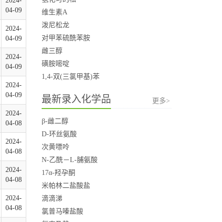
2024-
04-09
维生素A
泼尼松龙
2024-
对甲苯硫酰苯胺
04-09
雌三醇
2024-
磺胺嘧啶
04-09
1,4-双(三氯甲基)苯
2024-
04-09
最新录入化学品
更多>
2024-
β-雌二醇
04-08
D-环丝氨酸
2024-
次黄嘌呤
04-08
N-乙酰－L-脯氨酸
2024-
17α-羟孕酮
04-08
米帕林二盐酸盐
2024-
滴滴涕
04-08
氯普马嗪盐酸