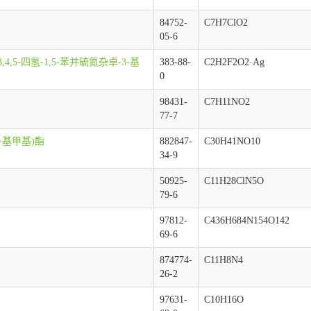
84752-
C7H7ClO2
05-6
,3,4,5-四氢-1,5-苯并硫氮杂卓-3-基
383-88-
C2H2F2O2·Ag
0
98431-
C7H11NO2
77-7
-9-基甲基)酯
882847-
C30H41NO10
34-9
50925-
C11H28ClN5O
79-6
97812-
C436H684N154O142
69-6
874774-
C11H8N4
26-2
97631-
C10H16O