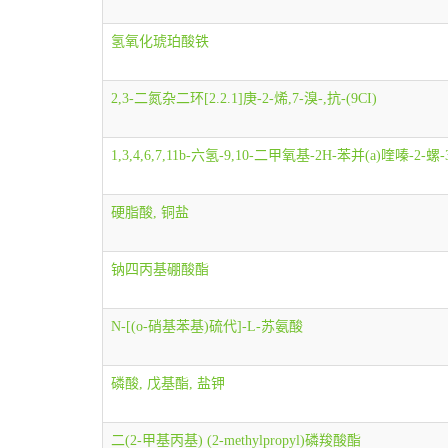
氢氧化琥珀酸铁
2,3-二氮杂二环[2.2.1]庚-2-烯,7-溴-,抗-(9CI)
1,3,4,6,7,11b-六氢-9,10-二甲氧基-2H-苯并(a)喹嗪-2-
硬脂酸, 铜盐
钠四丙基硼酸酯
N-[(o-硝基苯基)硫代]-L-苏氨酸
磷酸, 戊基酯, 盐钾
二(2-甲基丙基) (2-methylpropyl)磷羧酸酯