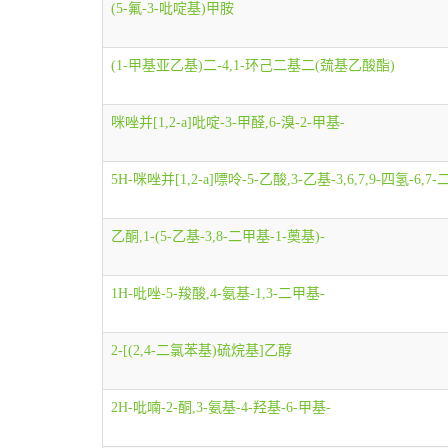
(5-氟-3-吡啶基)甲胺
(1-甲基亚乙基)二-4,1-环己二基二(巯基乙酸酯)
咪唑并[1,2-a]吡啶-3-甲醛,6-溴-2-甲基-
5H-咪唑并[1,2-a]嘌呤-5-乙酸,3-乙基-3,6,7,9-四氢-6,7-二羟
乙酮,1-(5-乙基-3,8-二甲基-1-薁基)-
1H-吡唑-5-羧酸,4-氨基-1,3-二甲基-
2-[(2,4-二氯苯基)硫烷基]乙醇
2H-吡喃-2-酮,3-氨基-4-羟基-6-甲基-