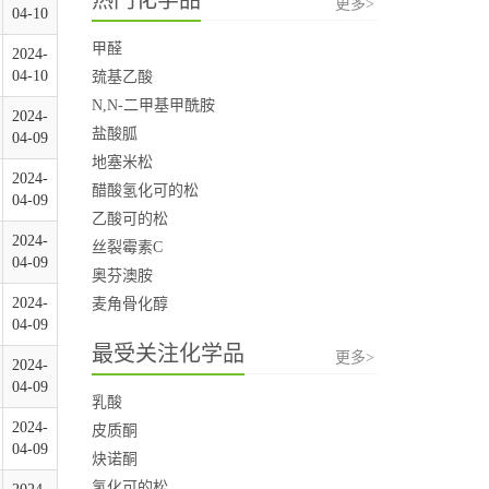
更多>
04-10
甲醛
2024-
04-10
巯基乙酸
N,N-二甲基甲酰胺
2024-
盐酸胍
04-09
地塞米松
2024-
醋酸氢化可的松
04-09
乙酸可的松
2024-
丝裂霉素C
04-09
奥芬澳胺
2024-
麦角骨化醇
04-09
最受关注化学品
更多>
2024-
04-09
乳酸
2024-
皮质酮
04-09
炔诺酮
氢化可的松