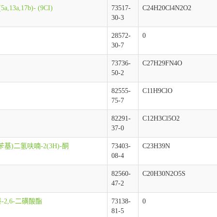
13a,17b)- (9CI)
73517-
C24H20Cl4N2O2
30-3
28572-
0
30-7
73736-
C27H29FN4O
50-2
82555-
C11H9ClO
75-7
82291-
C12H3Cl5O2
37-0
甲氧苄基)二氢呋喃-2(3H)-酮
73403-
C23H39N
08-4
82560-
C20H30N2O5S
47-2
萘-2,6-二磺酸酯
73138-
0
81-5