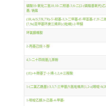
磷酸10-氧化二氢10,10-二羟基-3,6-二[2-(磷羧基氧代)乙
基, 钠盐
(1R,4a'S,5'R,7'R)-5'-羟基-3,3-二甲基-8'-甲亚基-1',
[7,9a]亚甲基环庚三烯并[c]吡喃]-2-甲醛
环氯醇橡胶
2-丙基己烷-1-醇
4,5-二十四烷基儿茶酚
(1E)-4-羰基丁-1-烯-1,2,4-三羧酸
1-(二氯乙酰基)-3,3,7-三甲基六氢吡咯并[1,2-a]嘧啶-6(2
1-哌啶乙醇,b-己基-4-甲基-