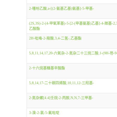
2-噻吩乙酸,a-[(2-氨基乙基)氨基]-5-甲基-
(2S,3S)-2-(4-甲氧苯基)-5-[2-(甲基氨基)乙基]-4-羰基-2
乙酸酯
2H-吡咯-2-羧酸,3,4-二氢-,乙基酯
5,8,11,14,17,20-六氧杂-2-氮杂二十三烷二酸,1-(9H-芴
2-十六烷基糖基辛酸酯
5,8,14,17-二十碳四烯酸,10,11,12-三羟基-
2-氮杂螺[4.4]壬烷-2-丙胺,N,N,7-三甲基-
3-溴-2-氯-5-氟吡啶