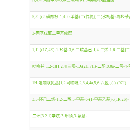
N,4,4,6-四甲基-5,6-二氢-4H-1,3-噁嗪-2-胺盐酸
5,5'-[(2-磺酸根-1,4-亚苯基)二(偶氮)]二(水杨基<邻羟
2-丙基戊醛二甲基缩醛
1,1'-[(1Z,4E)-1-羟基-3,6-二羰基己-1,4-二烯-1,6-二基
吡咯并[1,2-d][1,2,4]三嗪-1,6(2H,7H)-二酮,8,8a-二氢-4-甲基
1H-吡喃联氮基[1,2-a]喹啉,2,3,4,4a,5,6-六氢-,(-)-(9CI)
3,5-环己二烯-1,2-二醇,3-甲基-6-(1-甲基乙基)-,(1R,2S)-
二环[3.2.1]辛烷-3-甲腈,3-氨基-