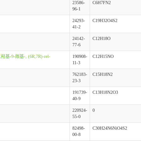
23586-
C6H7FN2
96-1
24293-
C19H32O4S2
41-2
24142-
C12H18O
77-6
基-9-羰基-, (6R,7R)-rel-
190908-
C12H15NO
11-3
762183-
C15H18N2
23-3
191739-
C13H18N2O3
40-9
220924-
0
55-0
82498-
C30H24N6NiO4S2
00-8