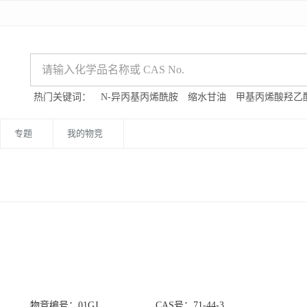
热门关键词：
N-异丙基丙烯酰胺
缩水甘油
甲基丙烯酸羟乙
专题
我的物竞
物竞编号：01GJ
CAS号：71-44-3