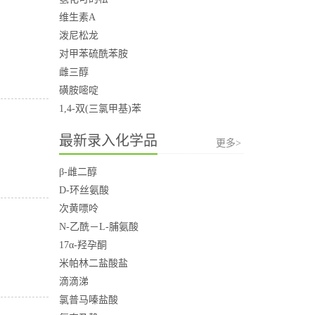
维生素A
泼尼松龙
对甲苯硫酰苯胺
雌三醇
磺胺嘧啶
1,4-双(三氯甲基)苯
最新录入化学品
更多>
β-雌二醇
D-环丝氨酸
次黄嘌呤
N-乙酰－L-脯氨酸
17α-羟孕酮
米帕林二盐酸盐
滴滴涕
氯普马嗪盐酸