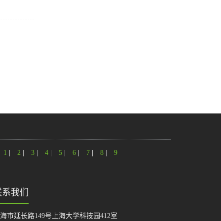
1
|
2
|
3
|
4
|
5
|
6
|
7
|
8
|
9
联系我们
海市延长路149号上海大学科技园412室