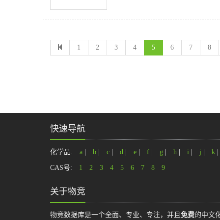
1
2
3
4
5
6
7
8
快速导航
化学品:
a
|
b
|
c
|
d
|
e
|
f
|
g
|
h
|
i
|
j
|
k
CAS号:
1
2
3
4
5
6
7
8
9
关于物竞
物竞数据库是一个全面、专业、专注，并且
免费
的中文