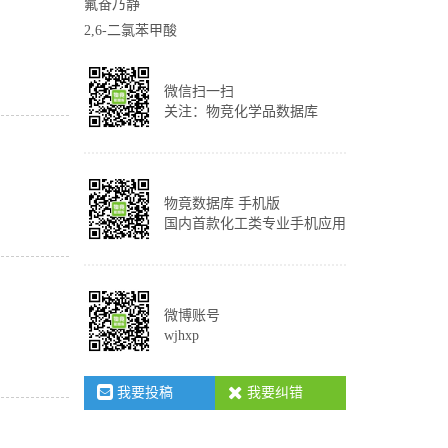
氟奋乃静
2,6-二氯苯甲酸
微信扫一扫
关注：物竞化学品数据库
物竟数据库 手机版
国内首款化工类专业手机应用
微博账号
wjhxp
我要投稿
我要纠错