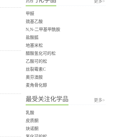
更多>
甲醛
巯基乙酸
N,N-二甲基甲酰胺
盐酸胍
地塞米松
醋酸氢化可的松
乙酸可的松
丝裂霉素C
奥芬澳胺
麦角骨化醇
最受关注化学品
更多>
乳酸
皮质酮
炔诺酮
氢化可的松