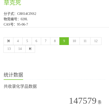
草克死
分子式：C8H14ClNS2
物竞编号：028L
CAS号：95-06-7
4
5
6
7
8
9
10
11
12
13
14
统计数据
共收录化学品数据
147579
条