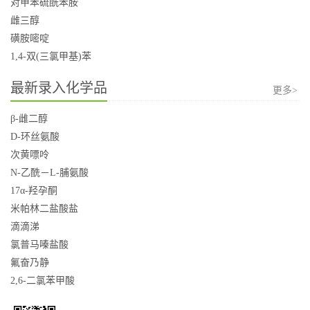
对甲苯硫酰苯胺
雌三醇
磺胺嘧啶
1,4-双(三氯甲基)苯
最新录入化学品
更多>
β-雌二醇
D-环丝氨酸
次黄嘌呤
N-乙酰－L-脯氨酸
17α-羟孕酮
米帕林二盐酸盐
滴滴涕
氯普马嗪盐酸
氟奋乃静
2,6-二氯苯甲酸