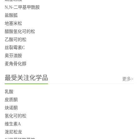
N,N-二甲基甲酰胺
盐酸胍
地塞米松
醋酸氢化可的松
乙酸可的松
丝裂霉素C
奥芬澳胺
麦角骨化醇
最受关注化学品
更多>
乳酸
皮质酮
炔诺酮
氢化可的松
维生素A
泼尼松龙