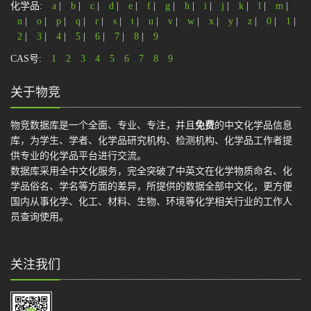
化学品:
a
|
b
|
c
|
d
|
e
|
f
|
g
|
h
|
i
|
j
|
k
|
l
|
m
|
n
|
o
|
p
|
q
|
r
|
s
|
t
|
u
|
v
|
w
|
x
|
y
|
z
|
0
|
1
|
2
|
3
|
4
|
5
|
6
|
7
|
8
|
9
CAS号:
1
2
3
4
5
6
7
8
9
关于物竞
物竞数据库是一个全面、专业、专注，并且
免费
的中文化学品信息
库，为学生、学者、化学品研究机构、检测机构、化学品工作者提
供专业的化学品平台进行交流。
数据库采用全中文化服务，完全突破了中英文在化学物质命名、化
学品俗名、学名等方面的差异，所提供的数据全部中文化，更方便
国内从事化学、化工、材料、生物、环境等化学相关行业的工作人
员查询使用。
关注我们