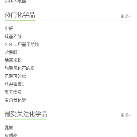
Z-D-丙氨酸
热门化学品
更多>
甲醛
巯基乙酸
N,N-二甲基甲酰胺
盐酸胍
地塞米松
醋酸氢化可的松
乙酸可的松
丝裂霉素C
奥芬澳胺
麦角骨化醇
最受关注化学品
更多>
乳酸
皮质酮