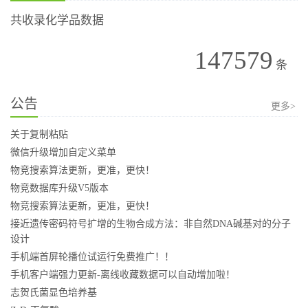
共收录化学品数据
147579
条
公告
更多>
关于复制粘贴
微信升级增加自定义菜单
物竞搜索算法更新，更准，更快！
物竞数据库升级V5版本
物竞搜索算法更新，更准，更快！
接近遗传密码符号扩增的生物合成方法：非自然DNA碱基对的分子
设计
手机端首屏轮播位试运行免费推广！！
手机客户端强力更新-离线收藏数据可以自动增加啦！
志贺氏菌显色培养基