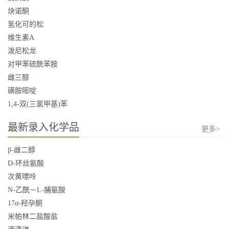
炔诺酮
氢化可的松
维生素A
泼尼松龙
对甲苯硫酰苯胺
雌三醇
磺胺嘧啶
1,4-双(三氯甲基)苯
最新录入化学品
更多>
β-雌二醇
D-环丝氨酸
次黄嘌呤
N-乙酰－L-脯氨酸
17α-羟孕酮
米帕林二盐酸盐