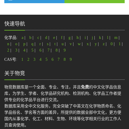
快速导航
化学品:
a
|
b
|
c
|
d
|
e
|
f
|
g
|
h
|
i
|
j
|
k
|
l
|
m
|
n
|
o
|
p
|
q
|
r
|
s
|
t
|
u
|
v
|
w
|
x
|
y
|
z
|
0
|
1
|
2
|
3
|
4
|
5
|
6
|
7
|
8
|
9
CAS号:
1
2
3
4
5
6
7
8
9
关于物竞
物竞数据库是一个全面、专业、专注，并且
免费
的中文化学品信息
库，为学生、学者、化学品研究机构、检测机构、化学品工作者提
供专业的化学品平台进行交流。
数据库采用全中文化服务，完全突破了中英文在化学物质命名、化
学品俗名、学名等方面的差异，所提供的数据全部中文化，更方便
国内从事化学、化工、材料、生物、环境等化学相关行业的工作人
员查询使用。