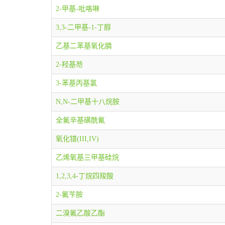
2-甲基-吡咯啉
3,3-二甲基-1-丁醇
乙基二苯基氧化膦
2-羟基芴
3-苯基丙基氯
N,N-二甲基十八烷胺
全氟辛基磺酰氟
氧化镨(III,IV)
乙烯氧基三甲基硅烷
1,2,3,4-丁烷四羧酸
2-氟苄胺
二溴氟乙酸乙酯