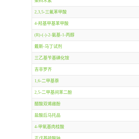
染料木素
2,3,5-三氟苯甲酸
4-羟基甲基苯甲酸
(R)-(-)-2-氨基-1-丙醇
戴斯-马丁试剂
三乙基苄基碘化铵
吉非罗齐
1,6-二甲基萘
2,5-二甲基间苯二酚
醋酸双烯雌酚
盐酸后马托品
4-甲氧基肉桂酸
正戊基硫酸钠