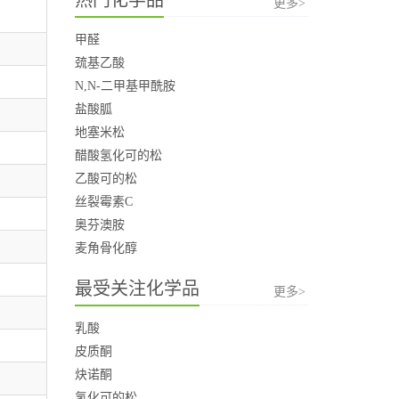
更多>
甲醛
巯基乙酸
N,N-二甲基甲酰胺
盐酸胍
地塞米松
醋酸氢化可的松
乙酸可的松
丝裂霉素C
奥芬澳胺
麦角骨化醇
最受关注化学品
更多>
乳酸
皮质酮
炔诺酮
氢化可的松