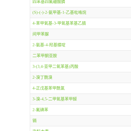
四苯基四氟硼酸膦
(S)-(-)-2-氨甲基-1-乙基吡咯烷
4-苯甲氧基-3-甲氧基苯基乙腈
间甲苯脲
2-氨基-4-羟基蝶啶
二苯甲酮亚胺
3-(3,4-亚甲二氧苯基)丙酸
2-溴丁酰溴
4-正戊基苯甲酰氯
3-溴-4,5-二甲氧基苯甲醛
2-氟碘苯
镉