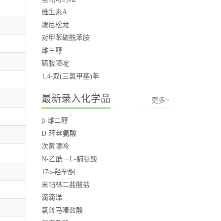
维生素A
泼尼松龙
对甲苯硫酰苯胺
雌三醇
磺胺嘧啶
1,4-双(三氯甲基)苯
最新录入化学品
更多>
β-雌二醇
D-环丝氨酸
次黄嘌呤
N-乙酰－L-脯氨酸
17α-羟孕酮
米帕林二盐酸盐
滴滴涕
氯普马嗪盐酸