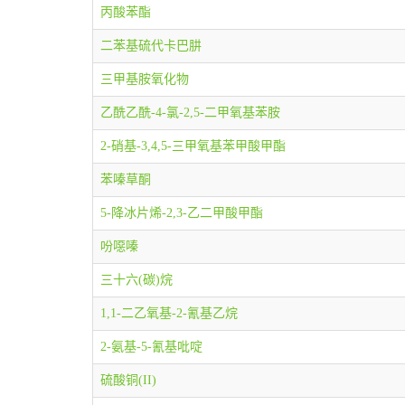
丙酸苯酯
二苯基硫代卡巴肼
三甲基胺氧化物
乙酰乙酰-4-氯-2,5-二甲氧基苯胺
2-硝基-3,4,5-三甲氧基苯甲酸甲酯
苯嗪草酮
5-降冰片烯-2,3-乙二甲酸甲酯
吩噁嗪
三十六(碳)烷
1,1-二乙氧基-2-氰基乙烷
2-氨基-5-氰基吡啶
硫酸铜(II)