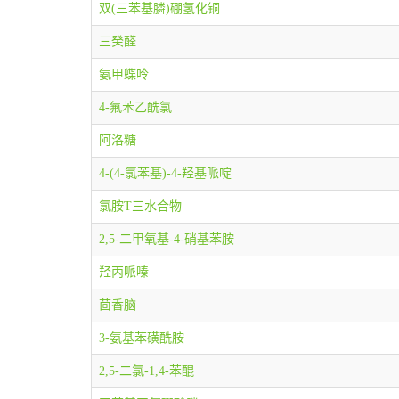
双(三苯基膦)硼氢化铜
三癸醛
氨甲蝶呤
4-氟苯乙酰氯
阿洛糖
4-(4-氯苯基)-4-羟基哌啶
氯胺T三水合物
2,5-二甲氧基-4-硝基苯胺
羟丙哌嗪
茴香脑
3-氨基苯磺酰胺
2,5-二氯-1,4-苯醌