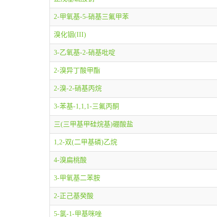
2-甲氧基-5-硝基三氟甲苯
溴化铟(III)
3-乙氧基-2-硝基吡啶
2-溴异丁酸甲酯
2-溴-2-硝基丙烷
3-苯基-1,1,1-三氟丙酮
三(三甲基甲硅烷基)硼酸盐
1,2-双(二甲基磷)乙烷
4-溴扁桃酸
3-甲氧基二苯胺
2-正己基癸酸
5-氯-1-甲基咪唑