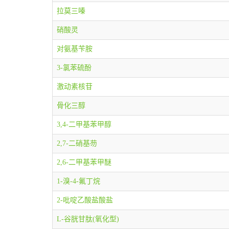
拉莫三嗪
硝酸灵
对氨基苄胺
3-氯苯硫酚
激动素核苷
骨化三醇
3,4-二甲基苯甲醇
2,7-二硝基芴
2,6-二甲基苯甲醚
1-溴-4-氟丁烷
2-吡啶乙酸盐酸盐
L-谷胱甘肽(氧化型)