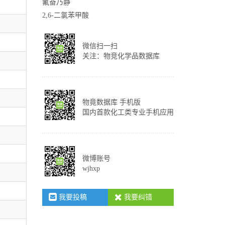
氟奋乃静
2,6-二氯苯甲酸
微信扫一扫
关注：物竞化学品数据库
物竟数据库 手机版
国内首款化工类专业手机应用
微博账号
wjhxp
我要投稿
我要纠错